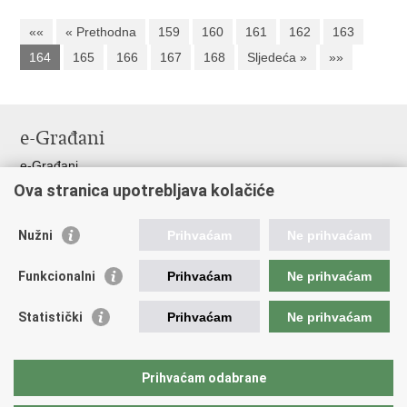
««
« Prethodna
159
160
161
162
163
164
165
166
167
168
Sljedeća »
»»
e-Građani
e-Građani
Ova stranica upotrebljava kolačiće
Pristup informacijama
Pravo na pristup informacijama
Nužni
Prihvaćam
Ne prihvaćam
Javna nabava
Pristup otvorenim podacima ministarstva
Funkcionalni
Prihvaćam
Ne prihvaćam
Važne poveznice
Statistički
Prihvaćam
Ne prihvaćam
Vlada RH
Pučka pravobraniteljica
Prihvaćam odabrane
Državna škola za javnu upravu