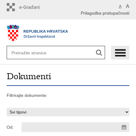
Preskoči
A
A
na
Prilagodba pristupačnosti
glavni
sadržaj
Dokumenti
Filtrirajte dokumente:
Od: