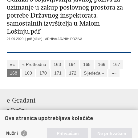
uzimanje u zakup poslovnog prostora za
potrebe Državnog inspektorata,
samostalnih izvršitelja u Malom
Lošinju.pdf
21.09.2020. | pdf (41kb) |
ARHIVA JAVNIH POZIVA
««
« Prethodna
163
164
165
166
167
168
169
170
171
172
Sljedeća »
»»
e-Građani
e-Građani
Ova stranica upotrebljava kolačiće
Pristup informacijama
Pravo na pristup informacijama
Nužni
Prihvaćam
Ne prihvaćam