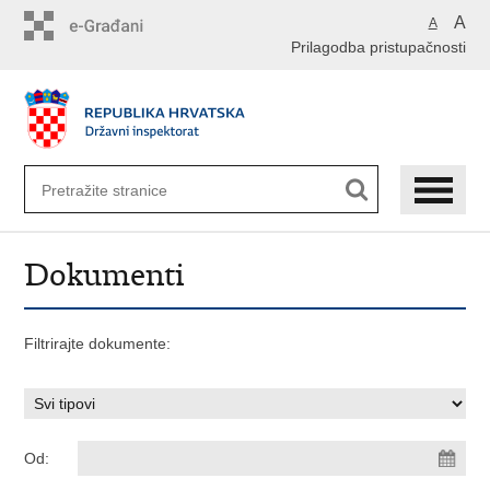
Preskoči
A
A
na
Prilagodba pristupačnosti
glavni
sadržaj
Dokumenti
Filtrirajte dokumente:
Od: