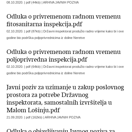
08.10.2020. | pdf (44kb) |
ARHIVA JAVNIH POZIVA
Odluka o privremenom radnom vremenu
fitosanitarna inspekcija.pdf
02.10.2020. | pdf (87kb) |
Državni inspektorat produžio radno vrijeme kako bi i ove
godine bio podrška poljoprivrednicima iz doline Neretve
Odluka o privremenom radnom vremenu
poljoprivredna inspekcija.pdf
02.10.2020. | pdf (64kb) |
Državni inspektorat produžio radno vrijeme kako bi i ove
godine bio podrška poljoprivrednicima iz doline Neretve
Javni poziv za uzimanje u zakup poslovnog
prostora za potrebe Državnog
inspektorata, samostalnih izvršitelja u
Malom Lošinju.pdf
21.09.2020. | pdf (162kb) |
ARHIVA JAVNIH POZIVA
Odluka o objavljivanju Javnog poziva za