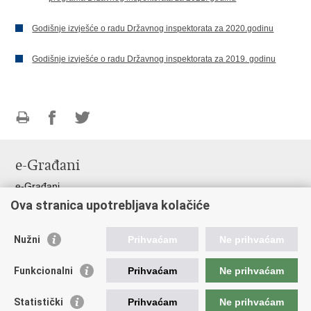
Godišnje izvješće o radu Državnog inspektorata za 2020.godinu
Godišnje izvješće o radu Državnog inspektorata za 2019. godinu
Ispiši
Podijeli
Podijeli
stranicu
na
na
e-Građani
Facebooku
Twitteru
e-Građani
Ova stranica upotrebljava kolačiće
Pristup informacijama
Pravo na pristup informacijama
Nužni
Prihvaćam
Ne prihvaćam
Javna nabava
Pristup otvorenim podacima ministarstva
Funkcionalni
Prihvaćam
Ne prihvaćam
Važne poveznice
Statistički
Prihvaćam
Ne prihvaćam