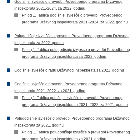
Godišnje izvješće o provedbi Provedbenog programa Državnog
inspektorata 2021.-2024. za 2022. godinu
Prilog 1. Tablica godišnje izvješće o provedbi Provedbenog
programa Državnog inspektorata 2021.-2024. za 2022. godinu
Polugodišnje izvješće o provedbi Provedbenog programa Državnog
inspektorata za 2022. godinu
Prilog 1. Tablica polugodišnje izvješće o provedbi Provedbenog
programa Državnog inspektorata za 2022. godinu
Godišnje izvješće o radu Državnog inspektorata za 2021. godinu
Godišnje izvješće o provedbi Provedbenog programa Državnog
inspektorata 2021.-2022. za 2021. godinu
Prilog 1. Tablica godišnje izvješće o provedbi Provedbenog
programa Državnog inspektorata 2021.-2022. za 2021. godinu
Polugodišnje izvješće o provedbi Provedbenog programa Državnog
inspektorata za 2021. godinu
Prilog 1. Tablica polugodišnje izvješće o provedbi Provedbenog
programa Državnog inspektorata za 2021. godinu