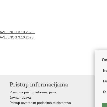
AVLJENOG 3.10.2025.
JAVLJENOG 3.10.2025.
Ov
Nu
Fu
Pristup informacijama
V
St
Pravo na pristup informacijama
Vl
Javna nabava
Puč
Pristup otvorenim podacima ministarstva
Drž