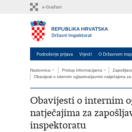
Preskoči
na
glavni
sadržaj
Podnošenje prijava
Vijesti
O Državnom insp
Naslovnica
Pristup informacijama
Zapošljava
Obavijesti o internim oglasima/javnim natječajima z
Obavijesti o internim 
natječajima za zapošlj
inspektoratu