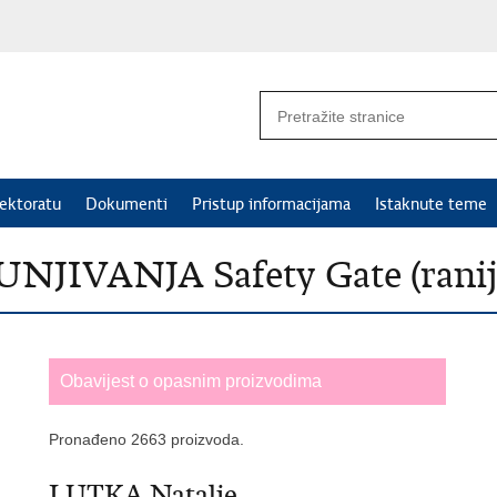
ektoratu
Dokumenti
Pristup informacijama
Istaknute teme
IVANJA Safety Gate (rani
Obavijest o opasnim proizvodima
Pronađeno 2663 proizvoda.
LUTKA Natalie