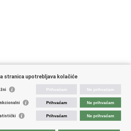
a stranica upotrebljava kolačiće
žni
Prihvaćam
Ne prihvaćam
08
209
210
211
212
Sljedeća »
»»
nkcionalni
Prihvaćam
Ne prihvaćam
atistički
Prihvaćam
Ne prihvaćam
ažne poveznice