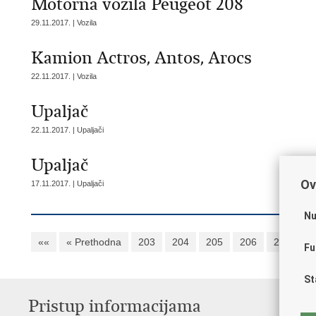
Motorna vozila Peugeot 208
29.11.2017. | Vozila
Kamion Actros, Antos, Arocs
22.11.2017. | Vozila
Upaljač
22.11.2017. | Upaljači
Upaljač
Ov
17.11.2017. | Upaljači
Nu
««
« Prethodna
203
204
205
206
207
2
Fu
St
Pristup informacijama
V