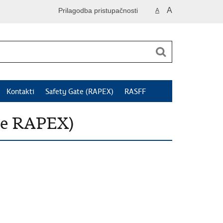
A
Prilagodba pristupačnosti
A
Kontakti
Safety Gate (RAPEX)
RASFF
je RAPEX)