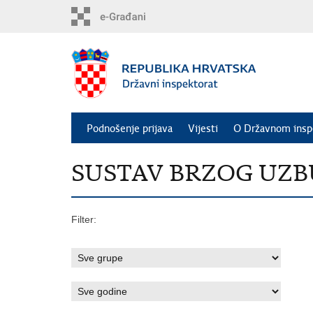
Preskoči
na
glavni
sadržaj
Podnošenje prijava
Vijesti
O Državnom insp
SUSTAV BRZOG UZBUNJ
Filter: