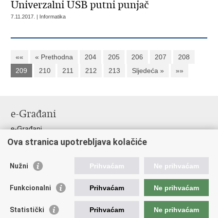
Univerzalni USB putni punjač
7.11.2017. | Informatika
««
« Prethodna
204
205
206
207
208
209
210
211
212
213
Sljedeća »
»»
e-Građani
e-Građani
Ova stranica upotrebljava kolačiće
Pristup informacijama
Pravo na pristup informacijama
Nužni
Prihvaćam
Ne prihvaćam
Javna nabava
Pristup otvorenim podacima ministarstva
Funkcionalni
Prihvaćam
Ne prihvaćam
Važne poveznice
Statistički
Prihvaćam
Ne prihvaćam