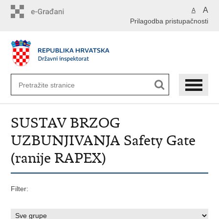
Preskoči
A
A
na
Prilagodba pristupačnosti
glavni
sadržaj
SUSTAV BRZOG
UZBUNJIVANJA Safety Gate
(ranije RAPEX)
Filter: