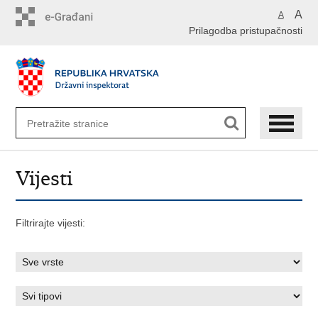
Preskoči
A
A
na
Prilagodba pristupačnosti
glavni
sadržaj
Vijesti
Filtrirajte vijesti: