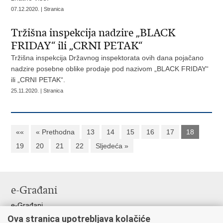
07.12.2020. | Stranica
Tržišna inspekcija nadzire „BLACK
FRIDAY“ ili „CRNI PETAK“
Tržišna inspekcija Državnog inspektorata ovih dana pojačano
nadzire posebne oblike prodaje pod nazivom „BLACK FRIDAY“
ili „CRNI PETAK“.
25.11.2020. | Stranica
««
« Prethodna
13
14
15
16
17
18
19
20
21
22
Sljedeća »
e-Građani
e-Građani
Ova stranica upotrebljava kolačiće