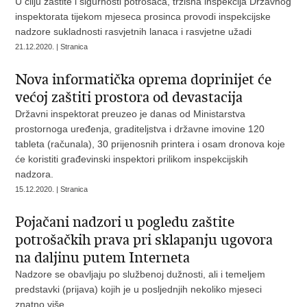
U cilju zaštite i sigurnosti potrošača, tržišna inspekcija Državnog
inspektorata tijekom mjeseca prosinca provodi inspekcijske
nadzore sukladnosti rasvjetnih lanaca i rasvjetne užadi
21.12.2020. | Stranica
Nova informatička oprema doprinijet će
većoj zaštiti prostora od devastacija
Državni inspektorat preuzeo je danas od Ministarstva
prostornoga uređenja, graditeljstva i državne imovine 120
tableta (računala), 30 prijenosnih printera i osam dronova koje
će koristiti građevinski inspektori prilikom inspekcijskih
nadzora.
15.12.2020. | Stranica
Pojačani nadzori u pogledu zaštite
potrošačkih prava pri sklapanju ugovora
na daljinu putem Interneta
Nadzore se obavljaju po službenoj dužnosti, ali i temeljem
predstavki (prijava) kojih je u posljednjih nekoliko mjeseci
znatno više.