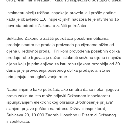
ovo preliminarni rezultati i kako su inspekcijski postupci u tijeku.
Istoimenu akciju tržišna inspekcija provela je i prošle godine
kada je obavljeno 116 inspekcijskih nadzora te je utvrđeno 16
povreda odredbi Zakona o zaštiti potrošača.
Sukladno Zakonu o zaštiti potrošača posebnim oblicima
prodaje smatra se prodaja proizvoda po cijenama nižim od
cijena u redovnoj prodaji. Prilikom provođenja posebnih oblika
prodaje robe trgovac je dužan istaknuti sniženu cijenu i najnižu
cijenu koju je primjenjivao za istu robu tijekom razdoblja od 30
dana prije provođenja posebnog oblika prodaje, a isto se
primjenjuju i na oglašavanje robe.
Napominjemo kako potrošač, ako smatra da su neka njegova
prava zakinuta isto može prijaviti Državnom inspektoratu
ispunjavanjem elektroničkog obrasca „Podnošenje prijava“,
slanjem prijave poštom na adresu Državni inspektorat,
Šubićeva 29, 10 000 Zagreb ili osobno u Pisarnici Državnog
inspektorata.