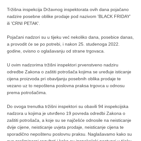
Tržišna inspekcija Državnog inspektorata ovih dana pojačano
nadzire posebne oblike prodaje pod nazivom 'BLACK FRIDAY'
ili 'CRNI PETAK'.
Pojačani nadzori su u tijeku već nekoliko dana, posebice danas,
a provodit će se po potrebi, i nakon 25. studenoga 2022.
godine, ovisno o oglašavanju od strane trgovaca.
U ovim nadzorima tržišni inspektori prvenstveno nadziru
odredbe Zakona o zaštiti potrošača kojima se uređuje isticanje
cijena proizvoda pri obavljanju posebnih oblika prodaje te
vezano uz to nepoštena poslovna praksa trgovca u odnosu
prema potrošačima.
Do ovoga trenutka tržišni inspektori su obavili 94 inspekcijska
nadzora u kojima je utvrđeno 19 povreda odredbi Zakona o
zaštiti potrošača, a koje su se najčešće odnosile na neisticanje
dvije cijene, neisticanje uvjeta prodaje, neisticanje cijena te
sporadično nepoštenu poslovnu praksu. Naglašavamo kako su