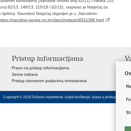
lužbenim kontrolama (Narodne novine broj 52/21) i članka 115.
roj 82/13, 148/13, 115/18 i 52/15), raspisao je Natječaj za
 tijelima. Navedeni Natječaj objavljen je u „Narodnim
https://narodne-novine.nn.hr/clanci/oglasi/o8331388.html
Pristup informacijama
V
Pravo na pristup informacijama
Vl
Ov
Javna nabava
Puč
Pristup otvorenim podacima ministarstva
Drž
Nu
Copyright © 2026 Državni inspektorat.
Uvjeti korištenja
.
Izjava o pristupačnosti
.
Fu
St