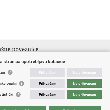
ažne poveznice
ada RH
a stranica upotrebljava kolačiće
ka pravobraniteljica
avna škola za javnu upravu
žni
Prihvaćam
Ne prihvaćam
nkcionalni
Prihvaćam
Ne prihvaćam
atistički
Prihvaćam
Ne prihvaćam