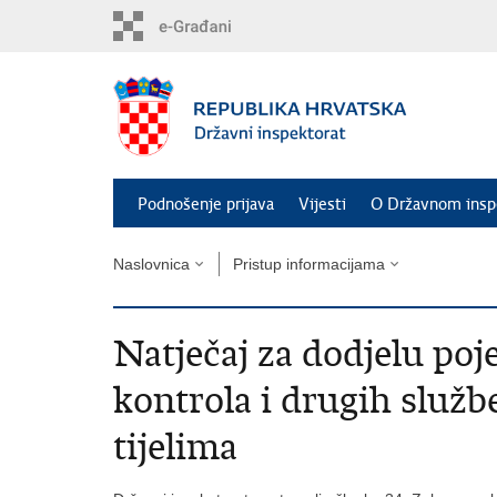
Preskoči
na
glavni
sadržaj
Podnošenje prijava
Vijesti
O Državnom insp
Naslovnica
Pristup informacijama
Natječaj za dodjelu poj
kontrola i drugih služb
tijelima