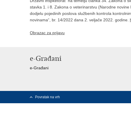
Državni inspketorat na temelju članka 34. Zakona o s
stavka 1. i 8. Zakona o veterinarstvu (Narodne novine b
dodjelu pojedinih poslova službenih kontrola kontrolnim
novinama“, br. 14/2022 dana 2. veljače 2022. godine.
Obrazac za prijavu
e-Građani
e-Građani
Povratak na vrh