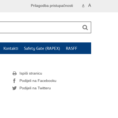
A
Prilagodba pristupačnosti
A
Kontakti
Safety Gate (RAPEX)
RASFF
Ispiši stranicu
Podijeli na Facebooku
Podijeli na Twitteru