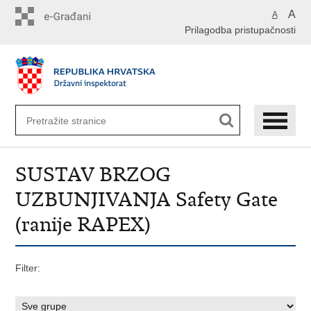
Preskoči
A
A
na
Prilagodba pristupačnosti
glavni
sadržaj
SUSTAV BRZOG
UZBUNJIVANJA Safety Gate
(ranije RAPEX)
Filter: