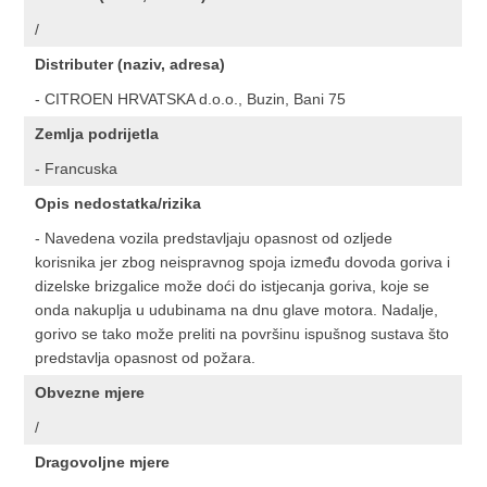
/
Distributer (naziv, adresa)
- CITROEN HRVATSKA d.o.o., Buzin, Bani 75
Zemlja podrijetla
- Francuska
Opis nedostatka/rizika
- Navedena vozila predstavljaju opasnost od ozljede
korisnika jer zbog neispravnog spoja između dovoda goriva i
dizelske brizgalice može doći do istjecanja goriva, koje se
onda nakuplja u udubinama na dnu glave motora. Nadalje,
gorivo se tako može preliti na površinu ispušnog sustava što
predstavlja opasnost od požara.
Obvezne mjere
/
Dragovoljne mjere