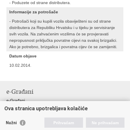
- Poduzete od strane distributera.
Informacije za potrošače
- Potrošači koji su kupili vozila obaviješteni su od strane
distributera za Republiku Hrvatsku i u tijeku je servisiranje
svih vozila. Na zahvaćenim vozilima će se provjeravati
nepropusnost priključka povratne cijevi na svakoj brizgalici.
Ako je potrebno, brizgalica i povratna cijev će se zamijeniti.
Datum objave
10.02.2014.
e-Građani
e-Građani
Ova stranica upotrebljava kolačiće
Pristup informacijama
Pravo na pristup informacijama
Nužni
Prihvaćam
Ne prihvaćam
Javna nabava