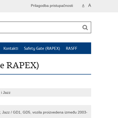
A
Prilagodba pristupačnosti
A
Kontakti
Safety Gate (RAPEX)
RASFF
je RAPEX)
 i Jazz
1; Jazz / GD1, GD5, vozila proizvedena između 2003-