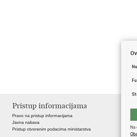
Ov
Nu
Fu
St
Pristup informacijama
V
Pravo na pristup informacijama
Vl
Javna nabava
Puč
Na 
Pristup otvorenim podacima ministarstva
Drž
Oba