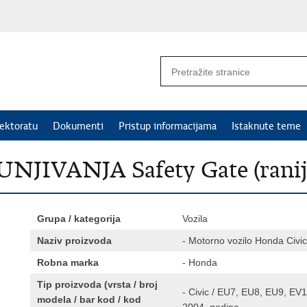
ektoratu
Dokumenti
Pristup informacijama
Istaknute teme
IVANJA Safety Gate (rani
Grupa / kategorija
Vozila
Naziv proizvoda
- Motorno vozilo Honda Civic
Robna marka
- Honda
Tip proizvoda (vrsta / broj
- Civic / EU7, EU8, EU9, EV
modela / bar kod / kod