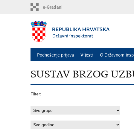
Preskoči
na
glavni
sadržaj
Podnošenje prijava
Vijesti
O Državnom insp
SUSTAV BRZOG UZBUNJ
Filter: