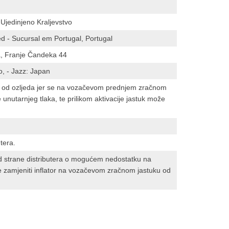
Ujedinjeno Kraljevstvo
d - Sucursal em Portugal, Portugal
ka, Franje Čandeka 44
vo, - Jazz: Japan
st od ozljeda jer se na vozačevom prednjem zračnom
 unutarnjeg tlaka, te prilikom aktivacije jastuk može
tera.
od strane distributera o mogućem nedostatku na
e zamjeniti inflator na vozačevom zračnom jastuku od