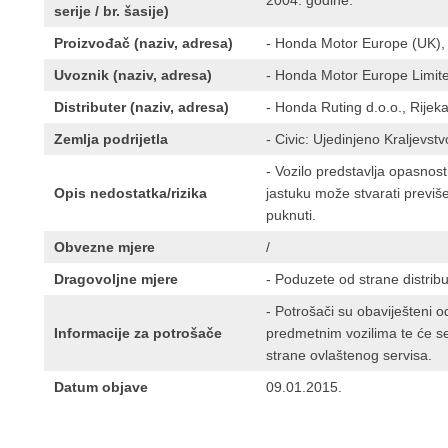
2004. godine.
serije / br. šasije)
Proizvođač (naziv, adresa)
- Honda Motor Europe (UK), 
Uvoznik (naziv, adresa)
- Honda Motor Europe Limite
Distributer (naziv, adresa)
- Honda Ruting d.o.o., Rije
Zemlja podrijetla
- Civic: Ujedinjeno Kraljevst
- Vozilo predstavlja opasno
Opis nedostatka/rizika
jastuku može stvarati previše
puknuti.
Obvezne mjere
/
Dragovoljne mjere
- Poduzete od strane distribu
- Potrošači su obaviješteni 
Informacije za potrošače
predmetnim vozilima te će s
strane ovlaštenog servisa.
Datum objave
09.01.2015.