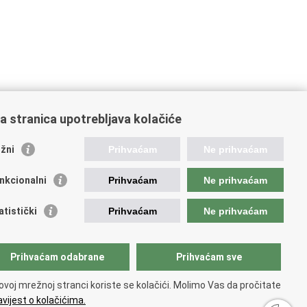
a stranica upotrebljava kolačiće
žni
Prihvaćam
Ne prihvaćam
nkcionalni
Prihvaćam
Ne prihvaćam
atistički
Prihvaćam
Ne prihvaćam
ažne poveznice
Prihvaćam odabrane
Prihvaćam sve
ada RH
ka pravobraniteljica
ovoj mrežnoj stranci koriste se kolačići. Molimo Vas da pročitate
avna škola za javnu upravu
vijest o kolačićima.