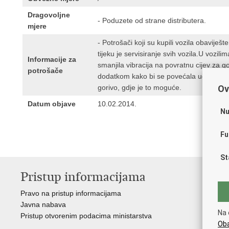
Dragovoljne
- Poduzete od strane distributera.
mjere
- Potrošači koji su kupili vozila obaviješ
tijeku je servisiranje svih vozila.U vozil
Informacije za
smanjila vibracija na povratnu cijev za gor
potrošače
dodatkom kako bi se povećala udaljenost 
gorivo, gdje je to moguće.
Ov
Datum objave
10.02.2014.
Nu
Fu
St
Pristup informacijama
V
Pravo na pristup informacijama
Vl
Javna nabava
Puč
Na 
Pristup otvorenim podacima ministarstva
Drž
Oba