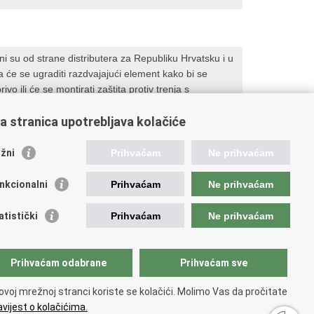
teni su od strane distributera za Republiku Hrvatsku i u
ima će se ugraditi razdvajajući element kako bi se
ivo ili će se montirati zaštita protiv trenja s
između cijevi klime uređaja i povratne cijevi za
a stranica upotrebljava kolačiće
žni
Prihvaćam
Ne prihvaćam
nkcionalni
Prihvaćam
Ne prihvaćam
atistički
Prihvaćam
Ne prihvaćam
ažne poveznice
Prihvaćam odabrane
Prihvaćam sve
ada RH
ka pravobraniteljica
ovoj mrežnoj stranci koriste se kolačići. Molimo Vas da pročitate
avna škola za javnu upravu
vijest o kolačićima.