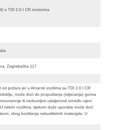
) s TDI 2,0 I CR motorima
ska
ica, Zagrebačka 117
t od požara jer u Amarok vozilima sa TDI 2,0 I CR
oblju, može doći do propuštanja (istjecanja) goriva
 rezonancije ili nedovoljne udaljenosti između cijevi
o. U nekim vozilima, tijekom duže uporabe može doći
akom, zbog korištenja nekvalitetnih materijala. U