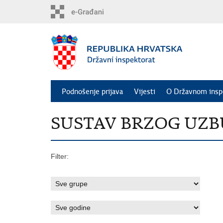
Preskoči
na
glavni
sadržaj
Podnošenje prijava
Vijesti
O Državnom insp
SUSTAV BRZOG UZBUNJ
Filter: