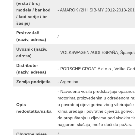
(vrsta / broj
modela / bar kod
- AMAROK (2H i SIB-MY 2012-2013-2014
/ kod serije / br.
šasije)
Proizvođač
/
(naziv, adresa)
Uvoznik (naziv,
- VOLKSWAGEN AUDI ESPAÑA, Španjol
adresa)
Distributer
- PORSCHE CROATIA d.o.o., Velika Gor
(naziv, adresa)
Zemlja podrijetla
- Argentina
- Navedena vozila predstavljaju opasnos
motorima proizvedenim u određenom razd
Opis
u povratnoj cijevi goriva zbog vibrirajuće
nedostatka/rizika
klima uređaja i povratne cijevi za goriv
do propuštanja u cijevima pod visokim tl
najgorem slučaju, može doći do požara.
Obvezne mjere
/