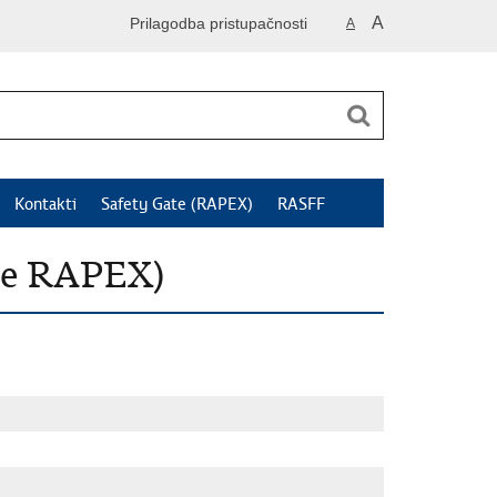
A
Prilagodba pristupačnosti
A
Kontakti
Safety Gate (RAPEX)
RASFF
je RAPEX)