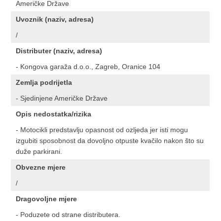
Američke Države
Uvoznik (naziv, adresa)
/
Distributer (naziv, adresa)
- Kongova garaža d.o.o., Zagreb, Oranice 104
Zemlja podrijetla
- Sjedinjene Američke Države
Opis nedostatka/rizika
- Motocikli predstavlju opasnost od ozljeda jer isti mogu
izgubiti sposobnost da dovoljno otpuste kvačilo nakon što su
duže parkirani.
Obvezne mjere
/
Dragovoljne mjere
- Poduzete od strane distributera.