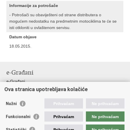
Informacije za potrošače
- Potrošači su obaviješteni od strane distributera o
mogućem nedostatku na predmetnim motociklima te će se
isti otkloniti u ovlaštenom servisu.
Datum objave
18.05.2015.
e-Građani
e-Građani
Ova stranica upotrebljava kolačiće
Pristup informacijama
Pravo na pristup informacijama
Nužni
Prihvaćam
Ne prihvaćam
Javna nabava
Pristup otvorenim podacima ministarstva
Funkcionalni
Prihvaćam
Ne prihvaćam
Važne poveznice
Statistički
Prihvaćam
Ne prihvaćam