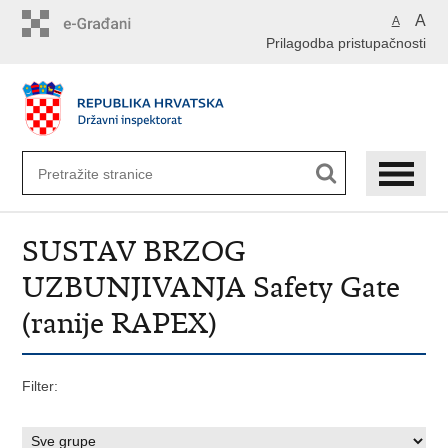
Preskoči
A
A
na
Prilagodba pristupačnosti
glavni
sadržaj
SUSTAV BRZOG
UZBUNJIVANJA Safety Gate
(ranije RAPEX)
Filter: