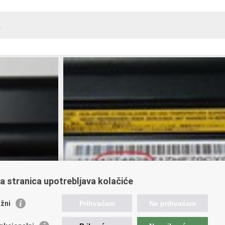
.
a stranica upotrebljava kolačiće
žni
Prihvaćam
Ne prihvaćam