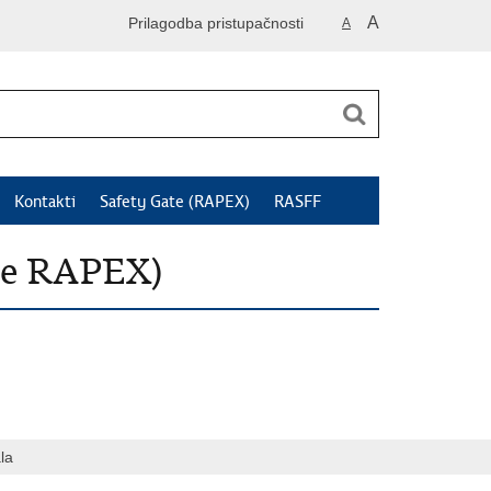
A
Prilagodba pristupačnosti
A
Kontakti
Safety Gate (RAPEX)
RASFF
je RAPEX)
la