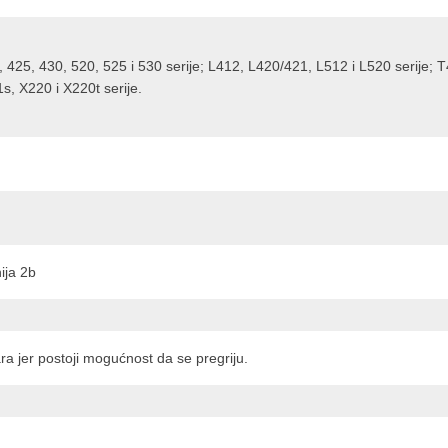
0, 425, 430, 520, 525 i 530 serije; L412, L420/421, L512 i L520 serije;
, X220 i X220t serije.
ija 2b
ra jer postoji mogućnost da se pregriju.