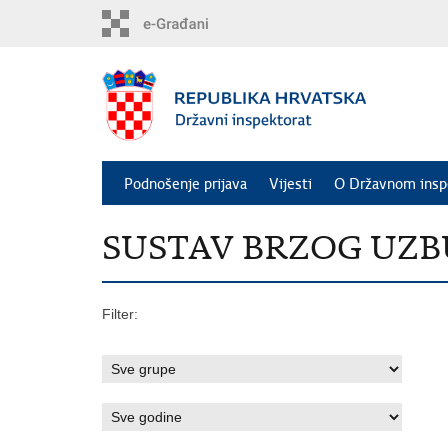
Preskoči
na
glavni
sadržaj
Podnošenje prijava
Vijesti
O Državnom insp
SUSTAV BRZOG UZBUNJ
Filter: