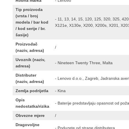
Robna marka
- Lenovo
Tip proizvoda
(vrsta / broj
- 11, 13, 14, 15, 120, 125, 320, 325, 42
modela / bar kod
X121e, X130e, X200, X200s, X201, X201s
/ kod serije / br.
šasije)
Proizvođač
/
(naziv, adresa)
Uvoznik (naziv,
- Nineteen Twenty Three, Malta
adresa)
Distributer
- Lenovo d.o.o., Zagreb, Jadranska aven
(naziv, adresa)
Zemlja podrijetla
- Kina
Opis
- Baterije predstavljaju opasnost od poža
nedostatka/rizika
Obvezne mjere
/
Dragovoljne
- Poduzete od strane distributera.