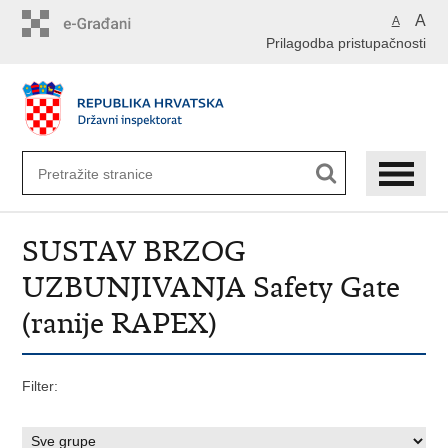
Preskoči
A
A
na
Prilagodba pristupačnosti
glavni
sadržaj
SUSTAV BRZOG
UZBUNJIVANJA Safety Gate
(ranije RAPEX)
Filter: