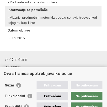
- Poduzete od strane distributera.
Informacije za potrošače
- Vlasnici predmetnih motocikla trebaju se javiti trgovcu kod
kojeg su kupili iste.
Datum objave
08.09.2015.
e-Građani
e-Građani
Ova stranica upotrebljava kolačiće
Pristup informacijama
Pravo na pristup informacijama
Nužni
Prihvaćam
Ne prihvaćam
Javna nabava
Pristup otvorenim podacima ministarstva
Funkcionalni
Prihvaćam
Ne prihvaćam
Važne poveznice
Statistički
Prihvaćam
Ne prihvaćam