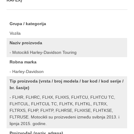
RAPEX)
Grupa / kategorija
Vozila
Naziv proizvoda
- Motocikli Harley-Davidson Touring
Robna marka
- Harley-Davidson
Tip proizvoda (vrsta / broj modela / bar kod / kod serije /
br. šasije)
- FLHR, FLHRC, FLHX, FLHXS, FLHTCU, FLHTCU TC,
FLHTCUL, FLHTCUL TC, FLHTK, FLHTKL, FLTRX,
FLTRXS, FLHP, FLHTP, FLHRSE, FLHXSE, FLHTKSE,
FLTRUSE. Motocikli su proizvedeni između svibnja 2013. i
lipnja 2015. godine.
Proizvođač (naziv, adresa)