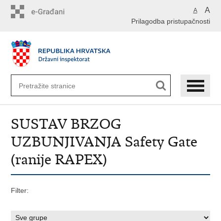
Preskoči
A
A
na
Prilagodba pristupačnosti
glavni
sadržaj
SUSTAV BRZOG
UZBUNJIVANJA Safety Gate
(ranije RAPEX)
Filter: