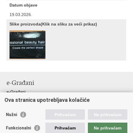
Datum objave
19.03.2026.
Slike proizvoda(Klik na sliku za veći prikaz)
e-Građani
e-Građani
Ova stranica upotrebljava kolačiće
Pristup informacijama
Pravo na pristup informacijama
Nužni
Prihvaćam
Ne prihvaćam
Javna nabava
Pristup otvorenim podacima ministarstva
Funkcionalni
Prihvaćam
Ne prihvaćam