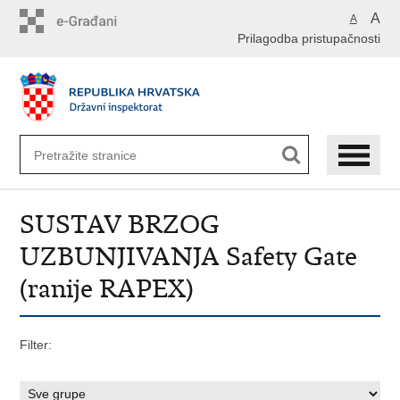
Preskoči
A
A
na
Prilagodba pristupačnosti
glavni
sadržaj
SUSTAV BRZOG
UZBUNJIVANJA Safety Gate
(ranije RAPEX)
Filter: