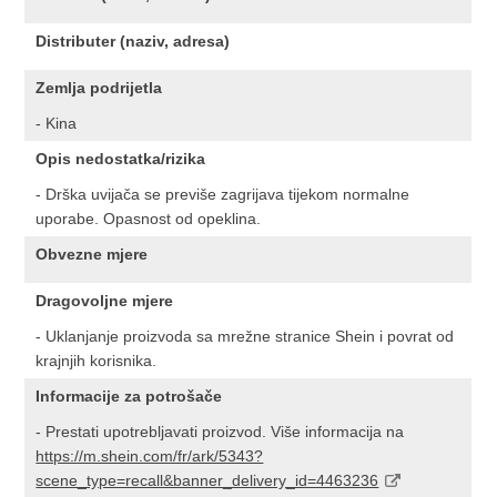
Distributer (naziv, adresa)
Zemlja podrijetla
- Kina
Opis nedostatka/rizika
- Drška uvijača se previše zagrijava tijekom normalne
uporabe. Opasnost od opeklina.
Obvezne mjere
Dragovoljne mjere
- Uklanjanje proizvoda sa mrežne stranice Shein i povrat od
krajnjih korisnika.
Informacije za potrošače
- Prestati upotrebljavati proizvod. Više informacija na
https://m.shein.com/fr/ark/5343?
scene_type=recall&banner_delivery_id=4463236