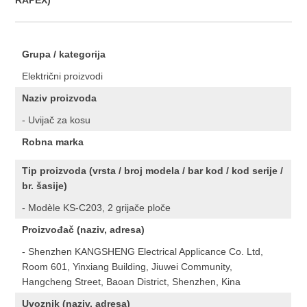
RAPEX)
Grupa / kategorija
Električni proizvodi
Naziv proizvoda
- Uvijač za kosu
Robna marka
Tip proizvoda (vrsta / broj modela / bar kod / kod serije /
br. šasije)
- Modèle KS-C203, 2 grijače ploče
Proizvođač (naziv, adresa)
- Shenzhen KANGSHENG Electrical Applicance Co. Ltd,
Room 601, Yinxiang Building, Jiuwei Community,
Hangcheng Street, Baoan District, Shenzhen, Kina
Uvoznik (naziv, adresa)