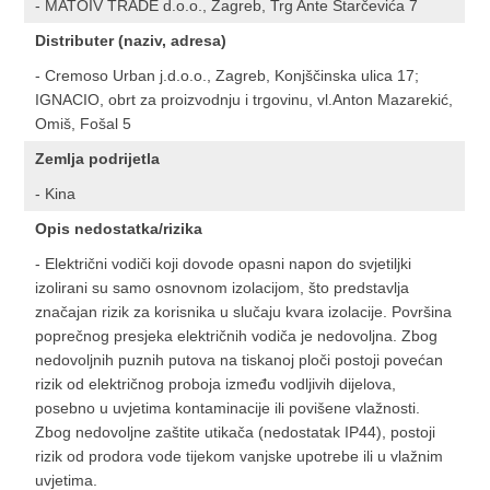
- MATOIV TRADE d.o.o., Zagreb, Trg Ante Starčevića 7
Distributer (naziv, adresa)
- Cremoso Urban j.d.o.o., Zagreb, Konjščinska ulica 17;
IGNACIO, obrt za proizvodnju i trgovinu, vl.Anton Mazarekić,
Omiš, Fošal 5
Zemlja podrijetla
- Kina
Opis nedostatka/rizika
- Električni vodiči koji dovode opasni napon do svjetiljki
izolirani su samo osnovnom izolacijom, što predstavlja
značajan rizik za korisnika u slučaju kvara izolacije. Površina
poprečnog presjeka električnih vodiča je nedovoljna. Zbog
nedovoljnih puznih putova na tiskanoj ploči postoji povećan
rizik od električnog proboja između vodljivih dijelova,
posebno u uvjetima kontaminacije ili povišene vlažnosti.
Zbog nedovoljne zaštite utikača (nedostatak IP44), postoji
rizik od prodora vode tijekom vanjske upotrebe ili u vlažnim
uvjetima.