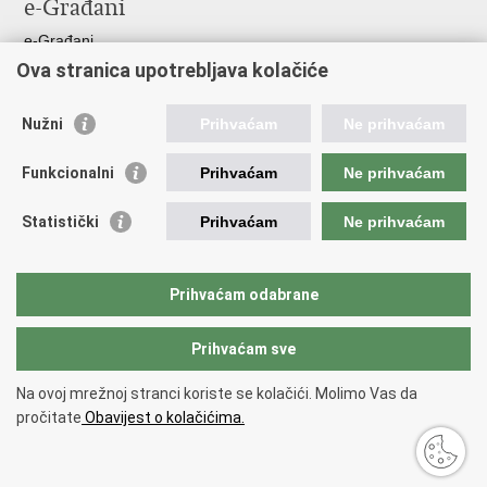
e-Građani
e-Građani
Ova stranica upotrebljava kolačiće
Pristup informacijama
Pravo na pristup informacijama
Nužni
Prihvaćam
Ne prihvaćam
Javna nabava
Pristup otvorenim podacima ministarstva
Funkcionalni
Prihvaćam
Ne prihvaćam
Važne poveznice
Statistički
Prihvaćam
Ne prihvaćam
Vlada RH
Pučka pravobraniteljica
Prihvaćam odabrane
Državna škola za javnu upravu
Prihvaćam sve
Povratak na vrh
Na ovoj mrežnoj stranci koriste se kolačići. Molimo Vas da
Copyright © 2026 Državni inspektorat.
Uvjeti korištenja
.
Izjava o
pročitate
Obavijest o kolačićima.
pristupačnosti
.