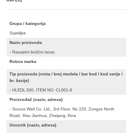
RAPEX)
Grupa / kategorija
Svjetiljke
Naziv proizvoda
- Rasvjetni božićni lanac
Robna marka
Tip proizvoda (vrsta / broj modela / bar kod / kod serije /
br. šasije)
- HLEDL 500, ITEM NO: CL001-8
Proizvođač (naziv, adresa)
- Source Well Co. Ltd., 3rd Floor, No 220, Zongze North
Road, Yiwu Jianhua, Zheijang, Kina
Uvoznik (naziv, adresa)