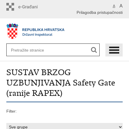
Preskoči
A
A
na
Prilagodba pristupačnosti
glavni
sadržaj
SUSTAV BRZOG
UZBUNJIVANJA Safety Gate
(ranije RAPEX)
Filter: