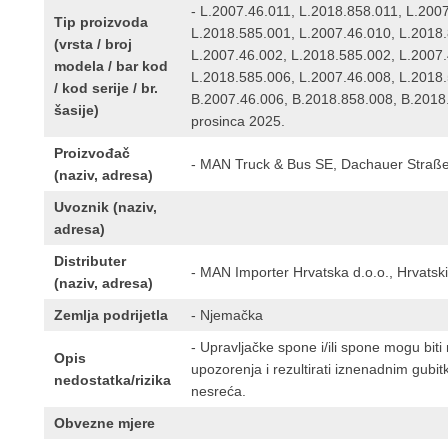
- L.2007.46.011, L.2018.858.011, L.200
Tip proizvoda
L.2018.585.001, L.2007.46.010, L.2018.
(vrsta / broj
L.2007.46.002, L.2018.585.002, L.2007.
modela / bar kod
L.2018.585.006, L.2007.46.008, L.2018
/ kod serije / br.
B.2007.46.006, B.2018.858.008, B.2018.
šasije)
prosinca 2025.
Proizvođač
- MAN Truck & Bus SE, Dachauer Straß
(naziv, adresa)
Uvoznik (naziv,
adresa)
Distributer
- MAN Importer Hrvatska d.o.o., Hrvatsk
(naziv, adresa)
Zemlja podrijetla
- Njemačka
- Upravljačke spone i/ili spone mogu bit
Opis
upozorenja i rezultirati iznenadnim gub
nedostatka/rizika
nesreća.
Obvezne mjere