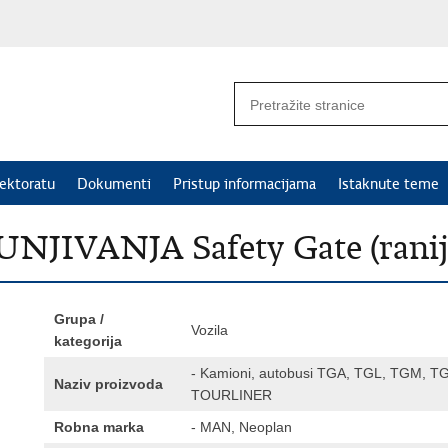
ektoratu
Dokumenti
Pristup informacijama
Istaknute teme
IVANJA Safety Gate (rani
Grupa /
Vozila
kategorija
- Kamioni, autobusi TGA, TGL, TGM, 
Naziv proizvoda
TOURLINER
Robna marka
- MAN, Neoplan