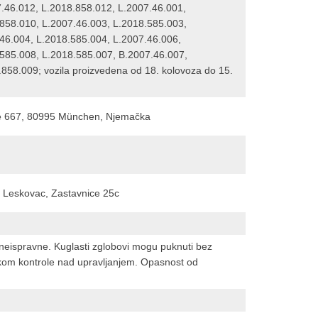
7.46.012, L.2018.858.012, L.2007.46.001,
858.010, L.2007.46.003, L.2018.585.003,
46.004, L.2018.585.004, L.2007.46.006,
.585.008, L.2018.585.007, B.2007.46.007,
858.009; vozila proizvedena od 18. kolovoza do 15.
e 667, 80995 München, Njemačka
i Leskovac, Zastavnice 25c
i neispravne. Kuglasti zglobovi mogu puknuti bez
itkom kontrole nad upravljanjem. Opasnost od