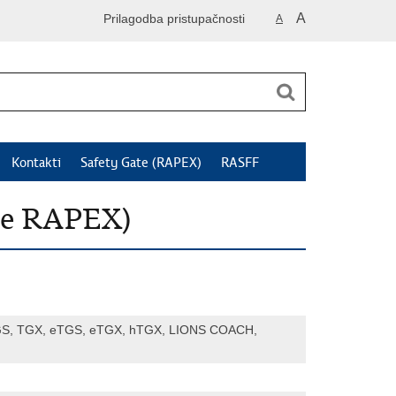
A
Prilagodba pristupačnosti
A
Kontakti
Safety Gate (RAPEX)
RASFF
je RAPEX)
TGS, TGX, eTGS, eTGX, hTGX, LIONS COACH,