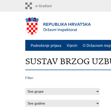
Preskoči
na
glavni
sadržaj
Podnošenje prijava
Vijesti
O Državnom insp
SUSTAV BRZOG UZBUNJ
Filter: