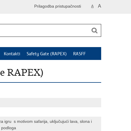
A
Prilagodba pristupačnosti
A
Kontakti
Safety Gate (RAPEX)
RASFF
je RAPEX)
igru ​ s motivom safarija, uključujući lava, slona i
6 podloga