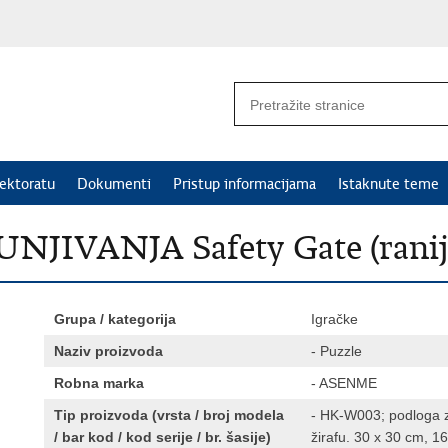
ektoratu
Dokumenti
Pristup informacijama
Istaknute teme
IVANJA Safety Gate (rani
Grupa / kategorija
Igračke
Naziv proizvoda
- Puzzle
Robna marka
- ASENME
Tip proizvoda (vrsta / broj modela
- HK-W003; podloga za 
/ bar kod / kod serije / br. šasije)
žirafu. 30 x 30 cm, 1