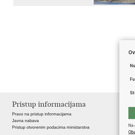
Ov
Nu
Fu
St
Pristup informacijama
V
Pravo na pristup informacijama
Vl
Javna nabava
Puč
Na 
Pristup otvorenim podacima ministarstva
Drž
Oba