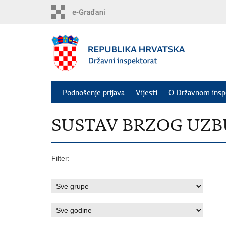
Preskoči
na
glavni
sadržaj
Podnošenje prijava
Vijesti
O Državnom insp
SUSTAV BRZOG UZBUNJ
Filter: