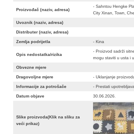
- Sahntou Hengke Plas
Proizvođač (naziv, adresa)
City Xinan, Town, Che
Uvoznik (naziv, adresa)
Distributer (naziv, adresa)
Zemlja podrijetla
- Kina
- Proizvod sadrži sitn
Opis nedostatka/rizika
mogu staviti u usta i u
Obvezne mjere
Dragovoljne mjere
- Uklanjanje proizv
Informacije za potrošače
- Prestati upotrebljava
Datum objave
30.06.2026.
Slike proizvoda(Klik na sliku za
veći prikaz)