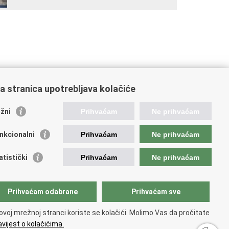
a stranica upotrebljava kolačiće
žni
Prihvaćam
Ne prihvaćam
nkcionalni
Prihvaćam
Ne prihvaćam
atistički
Prihvaćam
Ne prihvaćam
ažne poveznice
Prihvaćam odabrane
Prihvaćam sve
ada RH
ka pravobraniteljica
ovoj mrežnoj stranci koriste se kolačići. Molimo Vas da pročitate
avna škola za javnu upravu
vijest o kolačićima.