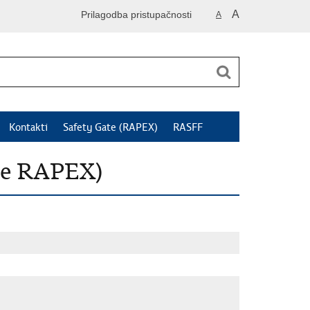
A
Prilagodba pristupačnosti
A
Kontakti
Safety Gate (RAPEX)
RASFF
je RAPEX)