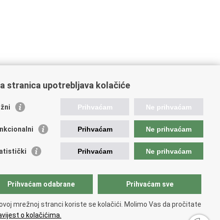
a stranica upotrebljava kolačiće
žni
Prihvaćam
Ne prihvaćam
nkcionalni
Prihvaćam
Ne prihvaćam
atistički
Prihvaćam
Ne prihvaćam
ažne poveznice
Prihvaćam odabrane
Prihvaćam sve
ada RH
ka pravobraniteljica
ovoj mrežnoj stranci koriste se kolačići. Molimo Vas da pročitate
avna škola za javnu upravu
vijest o kolačićima.