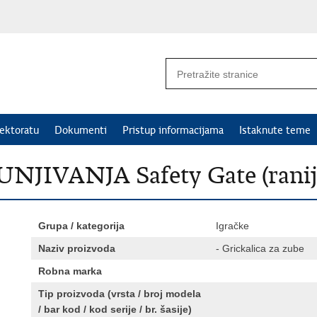
ektoratu
Dokumenti
Pristup informacijama
Istaknute teme
IVANJA Safety Gate (rani
Grupa / kategorija
Igračke
Naziv proizvoda
- Grickalica za zube
Robna marka
Tip proizvoda (vrsta / broj modela
/ bar kod / kod serije / br. šasije)