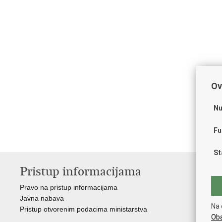
Ov
Nu
Fu
St
Pristup informacijama
V
Pravo na pristup informacijama
Vl
Javna nabava
Puč
Na 
Pristup otvorenim podacima ministarstva
Drž
Oba