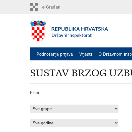
Preskoči
na
glavni
sadržaj
Podnošenje prijava
Vijesti
O Državnom insp
SUSTAV BRZOG UZBUNJ
Filter: