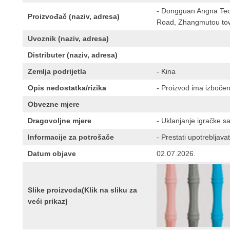
- Dongguan Angna Tec
Proizvođač (naziv, adresa)
Road, Zhangmutou tow
Uvoznik (naziv, adresa)
Distributer (naziv, adresa)
Zemlja podrijetla
- Kina
Opis nedostatka/rizika
- Proizvod ima izbočeni
Obvezne mjere
Dragovoljne mjere
- Uklanjanje igračke s
Informacije za potrošače
- Prestati upotrebljavat
Datum objave
02.07.2026.
Slike proizvoda(Klik na sliku za
veći prikaz)