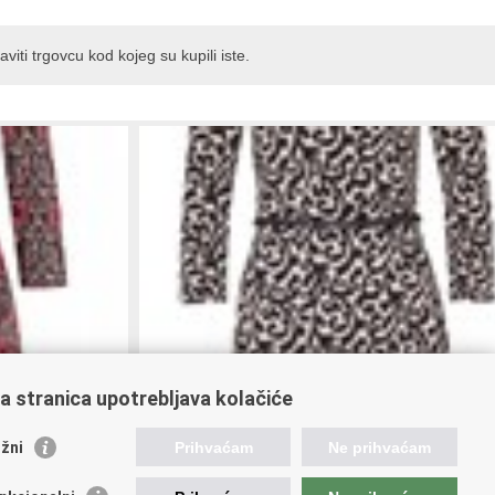
viti trgovcu kod kojeg su kupili iste.
a stranica upotrebljava kolačiće
žni
Prihvaćam
Ne prihvaćam