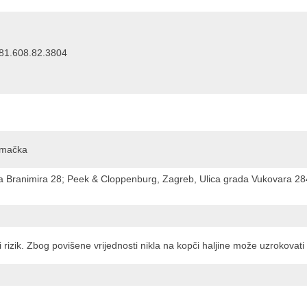
: 81.608.82.3804
emačka
eza Branimira 28; Peek & Cloppenburg, Zagreb, Ulica grada Vukovara 28
rizik. Zbog povišene vrijednosti nikla na kopči haljine može uzrokovati al