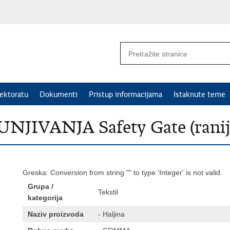
ektoratu
Dokumenti
Pristup informacijama
Istaknute teme
IVANJA Safety Gate (rani
Greska: Conversion from string "" to type 'Integer' is not valid.
Grupa /
Tekstil
kategorija
Naziv proizvoda
- Haljina