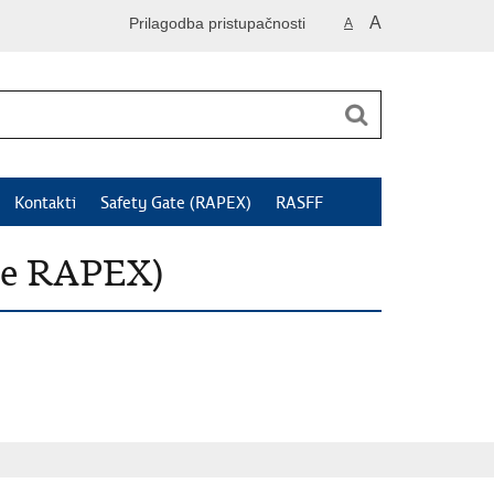
A
Prilagodba pristupačnosti
A
Kontakti
Safety Gate (RAPEX)
RASFF
je RAPEX)