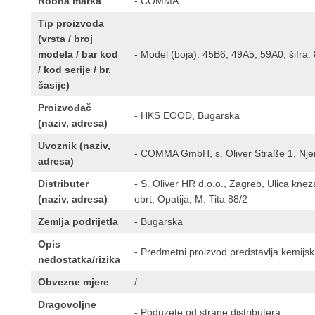
Robna marka
- COMMA
Tip proizvoda
(vrsta / broj
modela / bar kod
- Model (boja): 45B6; 49A5; 59A0; šifra
/ kod serije / br.
šasije)
Proizvođač
- HKS EOOD, Bugarska
(naziv, adresa)
Uvoznik (naziv,
- COMMA GmbH, s. Oliver Straße 1, Nj
adresa)
Distributer
- S. Oliver HR d.o.o., Zagreb, Ulica kn
(naziv, adresa)
obrt, Opatija, M. Tita 88/2
Zemlja podrijetla
- Bugarska
Opis
- Predmetni proizvod predstavlja kemijski 
nedostatka/rizika
Obvezne mjere
/
Dragovoljne
- Poduzete od strane distributera.