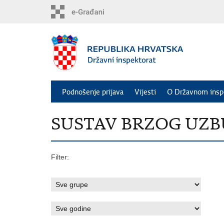
Preskoči
na
glavni
sadržaj
Podnošenje prijava
Vijesti
O Državnom insp
SUSTAV BRZOG UZBUNJ
Filter: