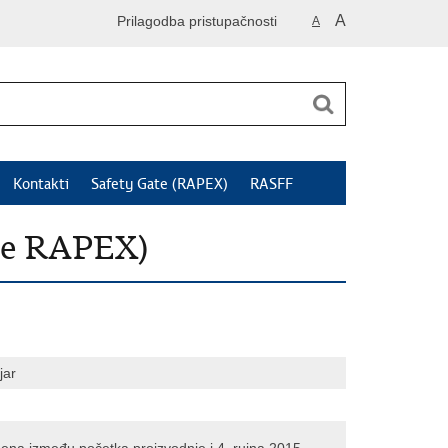
A
Prilagodba pristupačnosti
A
Kontakti
Safety Gate (RAPEX)
RASFF
je RAPEX)
jar