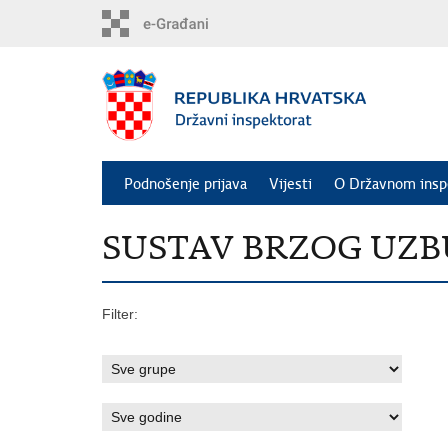
Preskoči
na
glavni
sadržaj
Podnošenje prijava
Vijesti
O Državnom insp
SUSTAV BRZOG UZBUNJ
Filter: