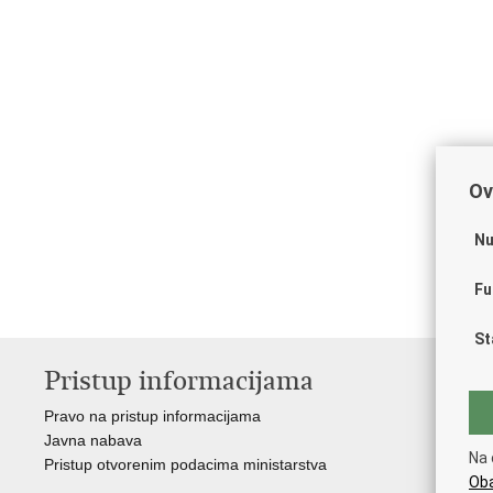
Ov
Nu
Fu
St
Pristup informacijama
V
Pravo na pristup informacijama
Vl
Javna nabava
Puč
Na 
Pristup otvorenim podacima ministarstva
Drž
Oba