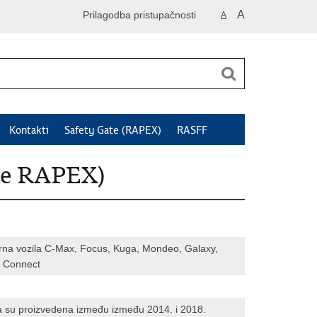
A
Prilagodba pristupačnosti
A
Kontakti
Safety Gate (RAPEX)
RASFF
je RAPEX)
rna vozila C-Max, Focus, Kuga, Mondeo, Galaxy,
t Connect
la su proizvedena između između 2014. i 2018.