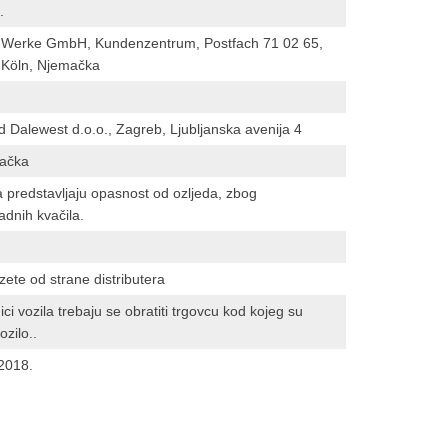
.
-Werke GmbH, Kundenzentrum, Postfach 71 02 65,
Köln, Njemačka
d Dalewest d.o.o., Zagreb, Ljubljanska avenija 4
mačka
la predstavljaju opasnost od ozljeda, zbog
adnih kvačila.
zete od strane distributera
ici vozila trebaju se obratiti trgovcu kod kojeg su
ozilo..
2018.