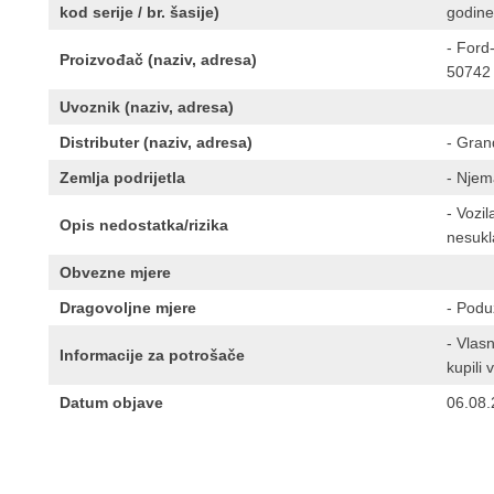
kod serije / br. šasije)
godine
- Ford
Proizvođač (naziv, adresa)
50742 
Uvoznik (naziv, adresa)
Distributer (naziv, adresa)
- Gran
Zemlja podrijetla
- Nje
- Vozi
Opis nedostatka/rizika
nesukl
Obvezne mjere
Dragovoljne mjere
- Podu
- Vlasn
Informacije za potrošače
kupili v
Datum objave
06.08.