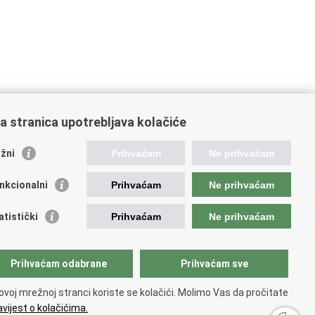
a stranica upotrebljava kolačiće
žni
Prihvaćam
Ne prihvaćam
nkcionalni
Prihvaćam
Ne prihvaćam
atistički
Prihvaćam
Ne prihvaćam
ažne poveznice
Prihvaćam odabrane
Prihvaćam sve
ada RH
ka pravobraniteljica
ovoj mrežnoj stranci koriste se kolačići. Molimo Vas da pročitate
avna škola za javnu upravu
vijest o kolačićima.