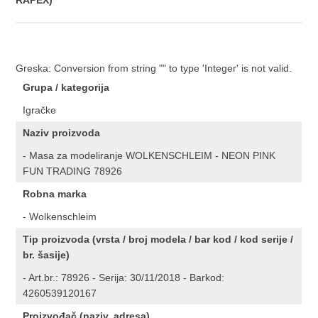
RAPEX)
Greska: Conversion from string "" to type 'Integer' is not valid.
Grupa / kategorija
Igračke
Naziv proizvoda
- Masa za modeliranje WOLKENSCHLEIM - NEON PINK
FUN TRADING 78926
Robna marka
- Wolkenschleim
Tip proizvoda (vrsta / broj modela / bar kod / kod serije /
br. šasije)
- Art.br.: 78926 - Serija: 30/11/2018 - Barkod:
4260539120167
Proizvođač (naziv, adresa)