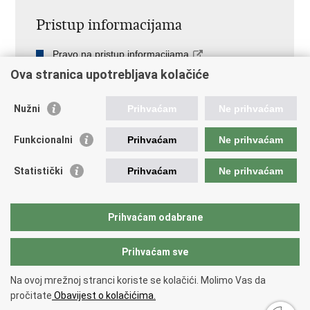
Pristup informacijama
Pravo na pristup informacijama
Javna nabava
Ova stranica upotrebljava kolačiće
Pristup otvorenim podacima ministarstva
Nužni
Prihvaćam
Ne prihvaćam
Važne poveznice
Funkcionalni
Prihvaćam
Ne prihvaćam
Vlada RH
Pučka pravobraniteljica
Statistički
Prihvaćam
Ne prihvaćam
Državna škola za javnu upravu
Prihvaćam odabrane
Povratak na vrh
Copyright © 2026 Državni inspektorat.
Uvjeti korištenja
.
Izjava
Prihvaćam sve
o pristupačnosti
.
Na ovoj mrežnoj stranci koriste se kolačići. Molimo Vas da
pročitate
Obavijest o kolačićima.