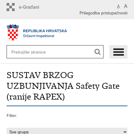
Preskoči
A
A
na
Prilagodba pristupačnosti
glavni
sadržaj
SUSTAV BRZOG
UZBUNJIVANJA Safety Gate
(ranije RAPEX)
Filter: