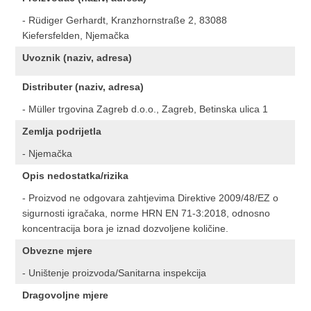
- Rüdiger Gerhardt, Kranzhornstraße 2, 83088
Kiefersfelden, Njemačka
Uvoznik (naziv, adresa)
Distributer (naziv, adresa)
- Müller trgovina Zagreb d.o.o., Zagreb, Betinska ulica 1
Zemlja podrijetla
- Njemačka
Opis nedostatka/rizika
- Proizvod ne odgovara zahtjevima Direktive 2009/48/EZ o
sigurnosti igračaka, norme HRN EN 71-3:2018, odnosno
koncentracija bora je iznad dozvoljene količine.
Obvezne mjere
- Uništenje proizvoda/Sanitarna inspekcija
Dragovoljne mjere