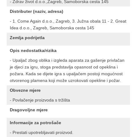
- Zdrav život d.o.o.,Zagreb, Samoborska cesta 145
Distributer (naziv, adresa)
- 1. Come Again d.o.o., Zagreb, 3. Južna obala 11 - 2. Great
Idea d.o.o., Zagreb, Samoborska cesta 145
Zemlja podrijetla
Opis nedostatka/rizika
- Upaljač zbog oblika i izgleda aparata za gašenje privlačan
je djeci za igru, stoga predstavlja opasnost od opeklina i
požara. Kada se dijete igra s upaljačem postoji mogućnost
otvorenog plamena koji može uzrokovati opekline i požar.
Obvezne mjere
- Povlačenje proizvoda s tržišta
Dragovoljne mjere
Informacije za potrošače
- Prestati upotrebljavati proizvod.