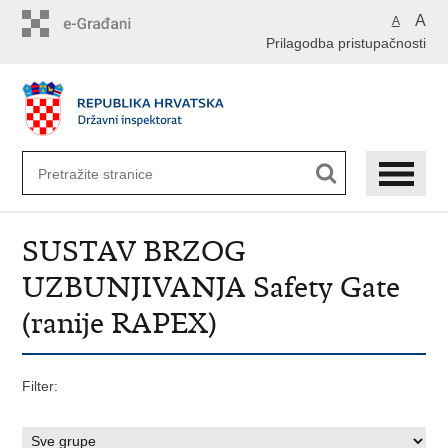
Preskoči
A
A
na
Prilagodba pristupačnosti
glavni
sadržaj
SUSTAV BRZOG
UZBUNJIVANJA Safety Gate
(ranije RAPEX)
Filter: