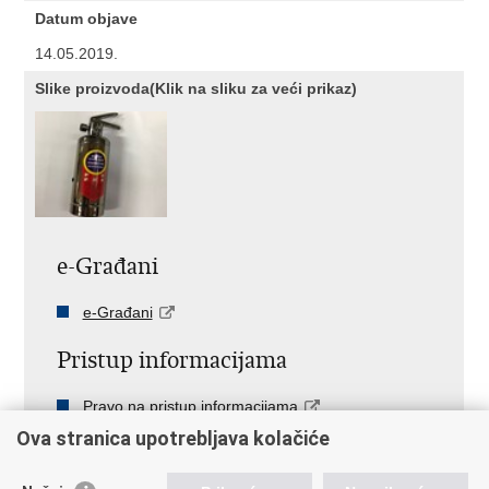
Datum objave
14.05.2019.
Slike proizvoda(Klik na sliku za veći prikaz)
e-Građani
e-Građani
Pristup informacijama
Pravo na pristup informacijama
Javna nabava
Ova stranica upotrebljava kolačiće
Pristup otvorenim podacima ministarstva