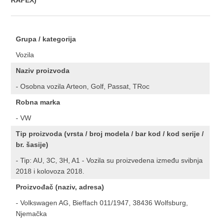
RAPEX)
Grupa / kategorija
Vozila
Naziv proizvoda
- Osobna vozila Arteon, Golf, Passat, TRoc
Robna marka
- VW
Tip proizvoda (vrsta / broj modela / bar kod / kod serije /
br. šasije)
- Tip: AU, 3C, 3H, A1 - Vozila su proizvedena između svibnja
2018 i kolovoza 2018.
Proizvođač (naziv, adresa)
- Volkswagen AG, Bieffach 011/1947, 38436 Wolfsburg,
Njemačka