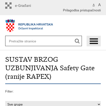
Preskoči
A
A
na
Prilagodba pristupačnosti
glavni
sadržaj
SUSTAV BRZOG
UZBUNJIVANJA Safety Gate
(ranije RAPEX)
Filter: