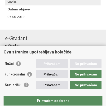
vozilo.
Datum objave
07.05.2019.
e-Građani
e-Građani
Ova stranica upotrebljava kolačiće
Pristup informacijama
Pravo na pristup informacijama
Nužni
Prihvaćam
Ne prihvaćam
Javna nabava
Pristup otvorenim podacima ministarstva
Funkcionalni
Prihvaćam
Ne prihvaćam
Važne poveznice
Statistički
Prihvaćam
Ne prihvaćam
Vlada RH
Pučka pravobraniteljica
Prihvaćam odabrane
Državna škola za javnu upravu