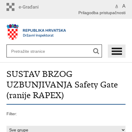
Preskoči
A
A
na
Prilagodba pristupačnosti
glavni
sadržaj
SUSTAV BRZOG
UZBUNJIVANJA Safety Gate
(ranije RAPEX)
Filter: