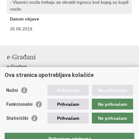
- Vlasnici vozila trebaju se obratiti trgovcu kod kojeg su kupili
vozilo.
Datum objave
26.06.2019.
e-Građani
e-Građani
Ova stranica upotrebljava kolačiće
Pristup informacijama
Pravo na pristup informacijama
Nužni
Prihvaćam
Ne prihvaćam
Javna nabava
Pristup otvorenim podacima ministarstva
Funkcionalni
Prihvaćam
Ne prihvaćam
Važne poveznice
Statistički
Prihvaćam
Ne prihvaćam
Vlada RH
Pučka pravobraniteljica