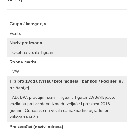
RAPEX)
Grupa / kategorija
Vozila
Naziv proizvoda
- Osobna vozila Tiguan
Robna marka
- VW
Tip proizvoda (vrsta / broj modela / bar kod / kod serije /
br. šasije)
- AD, BW; prodajni naziv : Tiguan, Tiguan LWB/Allspace,
vozila su proizvedena između veljače i prosinca 2018.
godine. Odnosi se na vozila sa naknadno ugrađenom
kukom za vuču.
Proizvođač (naziv, adresa)