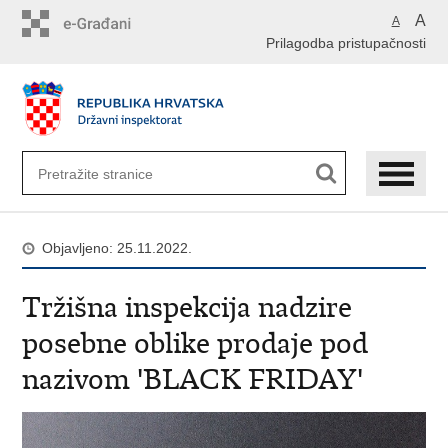
Preskoči
A
A
na
Prilagodba pristupačnosti
glavni
sadržaj
Objavljeno: 25.11.2022.
Tržišna inspekcija nadzire
posebne oblike prodaje pod
nazivom 'BLACK FRIDAY'