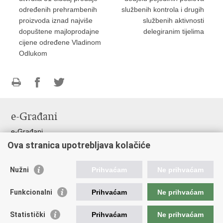
određenih prehrambenih
službenih kontrola i drugih
proizvoda iznad najviše
službenih aktivnosti
dopuštene majloprodajne
delegiranim tijelima
cijene određene Vladinom
Odlukom
Ispiši
Podijeli
Podijeli
stranicu
na
na
e-Građani
Facebooku
Twitteru
e-Građani
Ova stranica upotrebljava kolačiće
Pristup informacijama
Pravo na pristup informacijama
Nužni
Prihvaćam
Ne prihvaćam
Javna nabava
Pristup otvorenim podacima ministarstva
Funkcionalni
Prihvaćam
Ne prihvaćam
Važne poveznice
Statistički
Prihvaćam
Ne prihvaćam