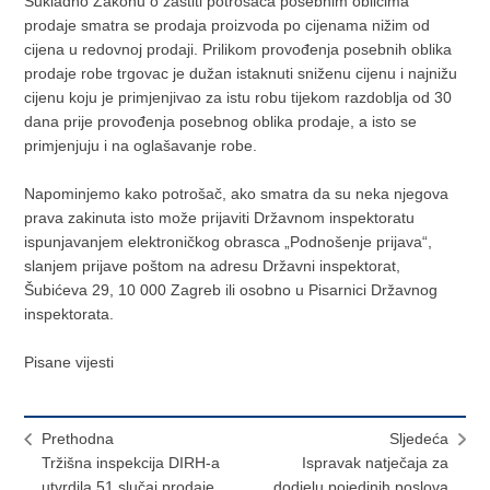
Sukladno Zakonu o zaštiti potrošača posebnim oblicima
prodaje smatra se prodaja proizvoda po cijenama nižim od
cijena u redovnoj prodaji. Prilikom provođenja posebnih oblika
prodaje robe trgovac je dužan istaknuti sniženu cijenu i najnižu
cijenu koju je primjenjivao za istu robu tijekom razdoblja od 30
dana prije provođenja posebnog oblika prodaje, a isto se
primjenjuju i na oglašavanje robe.
Napominjemo kako potrošač, ako smatra da su neka njegova
prava zakinuta isto može prijaviti Državnom inspektoratu
ispunjavanjem elektroničkog obrasca „Podnošenje prijava“,
slanjem prijave poštom na adresu Državni inspektorat,
Šubićeva 29, 10 000 Zagreb ili osobno u Pisarnici Državnog
inspektorata.
Pisane vijesti
Prethodna
Sljedeća
Tržišna inspekcija DIRH-a
Ispravak natječaja za
utvrdila 51 slučaj prodaje
dodjelu pojedinih poslova