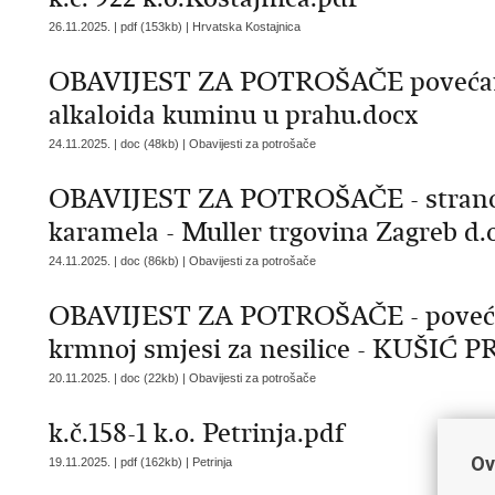
26.11.2025. | pdf (153kb) |
Hrvatska Kostajnica
OBAVIJEST ZA POTROŠAČE povećana k
alkaloida kuminu u prahu.docx
24.11.2025. | doc (48kb) |
Obavijesti za potrošače
OBAVIJEST ZA POTROŠAČE - strano t
karamela - Muller trgovina Zagreb d.o
24.11.2025. | doc (86kb) |
Obavijesti za potrošače
OBAVIJEST ZA POTROŠAČE - povećana
krmnoj smjesi za nesilice - KUŠIĆ 
20.11.2025. | doc (22kb) |
Obavijesti za potrošače
k.č.158-1 k.o. Petrinja.pdf
Ov
19.11.2025. | pdf (162kb) |
Petrinja