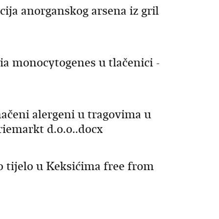
a anorganskog arsena iz gril
monocytogenes u tlačenici -
eni alergeni u tragovima u
emarkt d.o.o..docx
ijelo u Keksićima free from