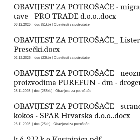
OBAVIJEST ZA POTROŠAČE - migracij
tave - PRO TRADE d.o.o..docx
03.12.2025. | doc (51kb) |
Obavijesti za potrošače
OBAVIJEST ZA POTROŠAČE_ Listeria 
Presečki.docx
02.12.2025. | doc (23kb) |
Obavijesti za potrošače
OBAVIJEST ZA POTROŠAČE - neoznač
proizvodima PUREFUN - dm - drogeri
28.11.2025. | doc (253kb) |
Obavijesti za potrošače
OBAVIJEST ZA POTROŠAČE - strano t
kokos - SPAR Hrvatska d.o.o..docx
26.11.2025. | doc (25kb) |
Obavijesti za potrošače
k.č. 922 k.o.Kostajnica.pdf