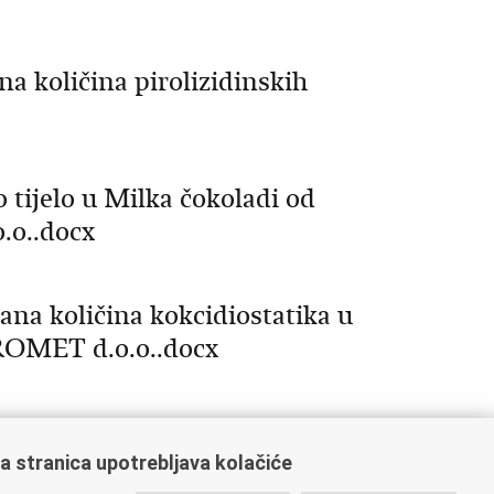
oličina pirolizidinskih
ijelo u Milka čokoladi od
.o..docx
 količina kokcidiostatika u
PROMET d.o.o..docx
a stranica upotrebljava kolačiće