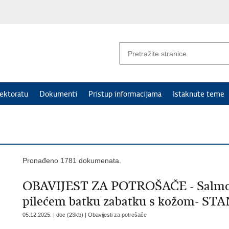
ektoratu
Dokumenti
Pristup informacijama
Istaknute teme
Pronađeno 1781 dokumenata.
OBAVIJEST ZA POTROŠAČE - Salmone
pilećem batku zabatku s kožom- STAN
05.12.2025. | doc (23kb) |
Obavijesti za potrošače