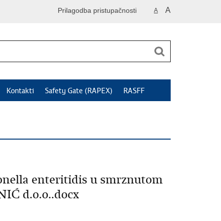
A
Prilagodba pristupačnosti
A
Kontakti
Safety Gate (RAPEX)
RASFF
lla enteritidis u smrznutom
IĆ d.o.o..docx