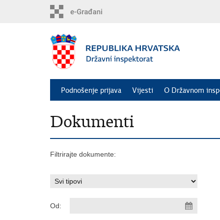
Preskoči
na
glavni
sadržaj
Podnošenje prijava
Vijesti
O Državnom insp
Dokumenti
Filtrirajte dokumente:
Od: