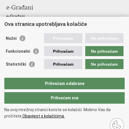
stranicu
na
na
e-Građani
Facebooku
Twitteru
e-Građani
Ova stranica upotrebljava kolačiće
Pristup informacijama
Pravo na pristup informacijama
Nužni
Prihvaćam
Ne prihvaćam
Javna nabava
Pristup otvorenim podacima ministarstva
Funkcionalni
Prihvaćam
Ne prihvaćam
Važne poveznice
Statistički
Prihvaćam
Ne prihvaćam
Vlada RH
Pučka pravobraniteljica
Prihvaćam odabrane
Državna škola za javnu upravu
Prihvaćam sve
Povratak na vrh
Na ovoj mrežnoj stranci koriste se kolačići. Molimo Vas da
Copyright © 2026 Državni inspektorat.
Uvjeti korištenja
.
Izjava o
pročitate
Obavijest o kolačićima.
pristupačnosti
.