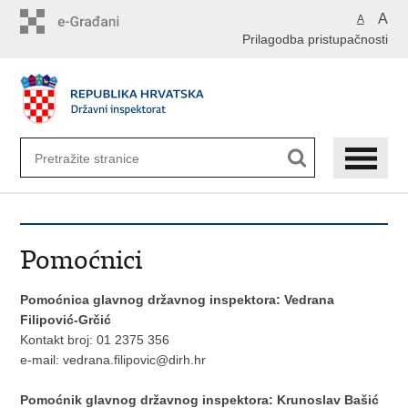
Preskoči
A
A
na
Prilagodba pristupačnosti
glavni
sadržaj
Pomoćnici
Pomoćnica glavnog državnog inspektora: Vedrana
Filipović-Grčić
Kontakt broj: 01 2375 356
e-mail:
vedrana.filipovic@dirh.hr
Pomoćnik glavnog državnog inspektora: Krunoslav Bašić