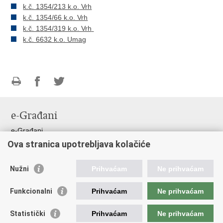
k.č. 1354/213 k.o. Vrh
k.č. 1354/66 k.o. Vrh
k.č. 1354/319 k.o. Vrh
k.č. 6632 k.o. Umag
Ispiši
Podijeli
Podijeli
stranicu
na
na
e-Građani
Facebooku
Twitteru
e-Građani
Ova stranica upotrebljava kolačiće
Pristup informacijama
Pravo na pristup informacijama
Nužni
Prihvaćam
Ne prihvaćam
Javna nabava
Pristup otvorenim podacima ministarstva
Funkcionalni
Prihvaćam
Ne prihvaćam
Važne poveznice
Statistički
Prihvaćam
Ne prihvaćam