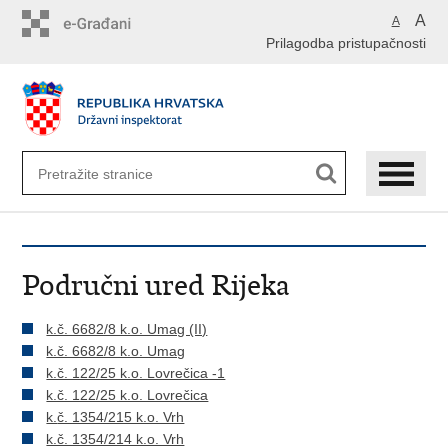
Preskoči
A
A
na
Prilagodba pristupačnosti
glavni
sadržaj
Područni ured Rijeka
k.č. 6682/8 k.o. Umag (II)
k.č. 6682/8 k.o. Umag
k.č. 122/25 k.o. Lovrečica -1
k.č. 122/25 k.o. Lovrečica
k.
č. 1354/215 k.o. Vrh
k.č. 1354/214 k.o. Vrh