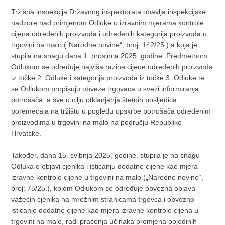
Tržišna inspekcija Državnog inspektorata obavlja inspekcijske
nadzore nad primjenom Odluke o izravnim mjerama kontrole
cijena određenih proizvoda i određenih kategorija proizvoda u
trgovini na malo („Narodne novine“, broj: 142/25.) a koja je
stupila na snagu dana 1. prosinca 2025. godine. Predmetnom
Odlukom se određuje najviša razina cijene određenih proizvoda
iz točke 2. Odluke i kategorija proizvoda iz točke 3. Odluke te
se Odlukom propisuju obveze trgovaca u svezi informiranja
potrošača, a sve u cilju otklanjanja štetnih posljedica
poremećaja na tržištu u pogledu opskrbe potrošača određenim
proizvodima u trgovini na malo na području Republike
Hrvatske.
Također, dana 15. svibnja 2025. godine, stupila je na snagu
Odluka o objavi cjenika i isticanju dodatne cijene kao mjera
izravne kontrole cijene u trgovini na malo („Narodne novine“,
broj: 75/25.), kojom Odlukom se određuje obvezna objava
važećih cjenika na mrežnim stranicama trgovca i obvezno
isticanje dodatne cijene kao mjera izravne kontrole cijena u
trgovini na malo, radi praćenja učinaka promjena pojedinih