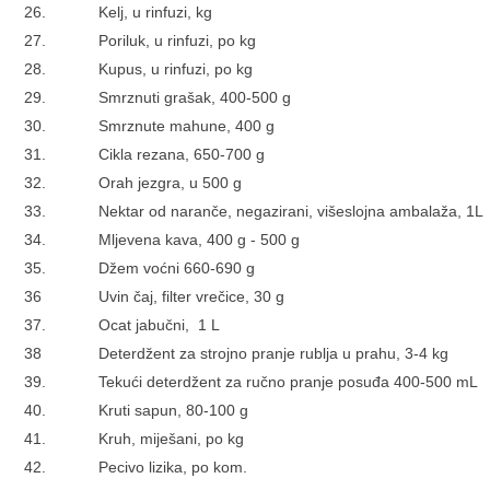
26.
Kelj, u rinfuzi, kg
27.
Poriluk, u rinfuzi, po kg
28.
Kupus, u rinfuzi, po kg
29.
Smrznuti grašak, 400-500 g
30.
Smrznute mahune, 400 g
31.
Cikla rezana, 650-700 g
32.
Orah jezgra, u 500 g
33.
Nektar od naranče, negazirani, višeslojna ambalaža, 1L
34.
Mljevena kava, 400 g - 500 g
35.
Džem voćni 660-690 g
36
Uvin čaj, filter vrečice, 30 g
37.
Ocat jabučni, 1 L
38
Deterdžent za strojno pranje rublja u prahu, 3-4 kg
39.
Tekući deterdžent za ručno pranje posuđa 400-500 mL
40.
Kruti sapun, 80-100 g
41.
Kruh, miješani, po kg
42.
Pecivo lizika, po kom.