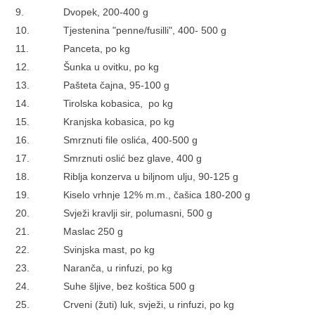
9.
Dvopek, 200-400 g
10.
Tjestenina "penne/fusilli", 400- 500 g
11.
Panceta, po kg
12.
Šunka u ovitku, po kg
13.
Pašteta čajna, 95-100 g
14.
Tirolska kobasica, po kg
15.
Kranjska kobasica, po kg
16.
Smrznuti file oslića, 400-500 g
17.
Smrznuti oslić bez glave, 400 g
18.
Riblja konzerva u biljnom ulju, 90-125 g
19.
Kiselo vrhnje 12% m.m., čašica 180-200 g
20.
Svježi kravlji sir, polumasni, 500 g
21.
Maslac 250 g
22.
Svinjska mast, po kg
23.
Naranča, u rinfuzi, po kg
24.
Suhe šljive, bez koštica 500 g
25.
Crveni (žuti) luk, svježi, u rinfuzi, po kg