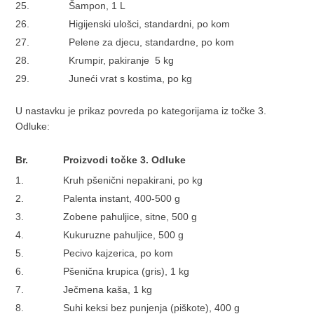
25.
Šampon, 1 L
26.
Higijenski ulošci, standardni, po kom
27.
Pelene za djecu, standardne, po kom
28.
Krumpir, pakiranje 5 kg
29.
Juneći vrat s kostima, po kg
U nastavku je prikaz povreda po kategorijama iz točke 3.
Odluke:
Br.
Proizvodi točke 3. Odluke
1.
Kruh pšenični nepakirani, po kg
2.
Palenta instant, 400-500 g
3.
Zobene pahuljice, sitne, 500 g
4.
Kukuruzne pahuljice, 500 g
5.
Pecivo kajzerica, po kom
6.
Pšenična krupica (gris), 1 kg
7.
Ječmena kaša, 1 kg
8.
Suhi keksi bez punjenja (piškote), 400 g