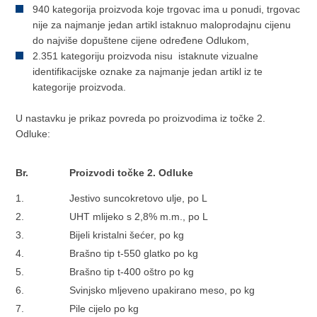
940 kategorija proizvoda koje trgovac ima u ponudi, trgovac
nije za najmanje jedan artikl istaknuo maloprodajnu cijenu
do najviše dopuštene cijene određene Odlukom,
2.351 kategoriju proizvoda nisu istaknute vizualne
identifikacijske oznake za najmanje jedan artikl iz te
kategorije proizvoda.
U nastavku je prikaz povreda po proizvodima iz točke 2.
Odluke:
Br.
Proizvodi točke 2. Odluke
1.
Jestivo suncokretovo ulje, po L
2.
UHT mlijeko s 2,8% m.m., po L
3.
Bijeli kristalni šećer, po kg
4.
Brašno tip t-550 glatko po kg
5.
Brašno tip t-400 oštro po kg
6.
Svinjsko mljeveno upakirano meso, po kg
7.
Pile cijelo po kg