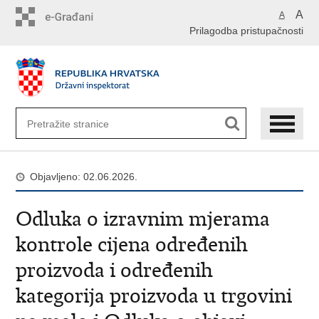
Preskoči
A
A
na
Prilagodba pristupačnosti
glavni
sadržaj
Objavljeno: 02.06.2026.
Odluka o izravnim mjerama
kontrole cijena određenih
proizvoda i određenih
kategorija proizvoda u trgovini