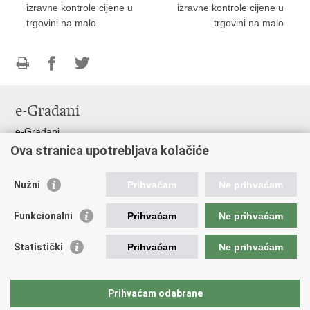
izravne kontrole cijene u
izravne kontrole cijene u
trgovini na malo
trgovini na malo
Ispiši
Podijeli
Podijeli
stranicu
na
na
e-Građani
Facebooku
Twitteru
e-Građani
Ova stranica upotrebljava kolačiće
Pristup informacijama
Pravo na pristup informacijama
Nužni
Prihvaćam
Ne prihvaćam
Javna nabava
Pristup otvorenim podacima ministarstva
Funkcionalni
Prihvaćam
Ne prihvaćam
Važne poveznice
Statistički
Prihvaćam
Ne prihvaćam
Vlada RH
Pučka pravobraniteljica
Prihvaćam odabrane
Državna škola za javnu upravu