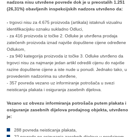
nadzora nisu utvrđene povrede dok je u preostalih 1.251
(26,31%) obavljenih inspekcijskih nadzora utvrđeno da:
-
trgovci nisu za 4.675 proizvoda (artikala) istaknuli vizualnu
identifikacijsku oznaku sukladno Odluci,
- za 416 proizvoda iz točke 2. Odluke je utvrđena prodaja
zatečenih proizvoda iznad najviše dopuštene cijene određene
Odlukom,
- za 940 kategorija proizvoda iz točke 3. Odluke utvrđeno da
trgovci nisu za najmanje jedan artikl odredili cijenu do najviše
razine dopuštene cijene a iste nude u ponudi. Jednako tako, u
provedenim nadzorima su utvrđene,
- 357 povreda vezano uz informiranje potrošača u svezi
neisticanja plakata i osiguranja zasebnih dijelova.
Vezano uz obvezu informiranja potrošača putem plakata i
osiguranje zasebnih dijelova prodajnog objekta, utvrđeno
je:
288 povreda neisticanja plakata,
22 povrede ne osiguranja zasebnih dijelova u prodajnom