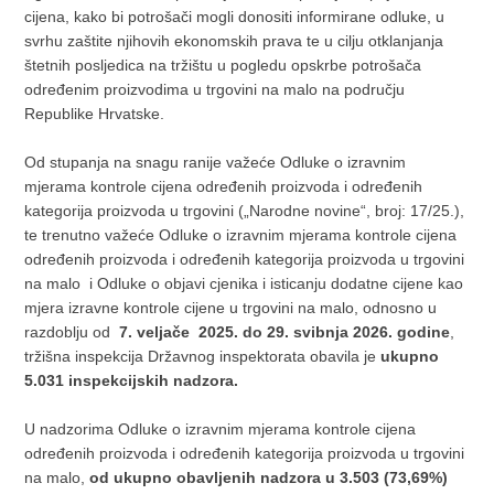
cijena, kako bi potrošači mogli donositi informirane odluke, u
svrhu zaštite njihovih ekonomskih prava te u cilju otklanjanja
štetnih posljedica na tržištu u pogledu opskrbe potrošača
određenim proizvodima u trgovini na malo na području
Republike Hrvatske.
Od stupanja na snagu ranije važeće Odluke o izravnim
mjerama kontrole cijena određenih proizvoda i određenih
kategorija proizvoda u trgovini („Narodne novine“, broj: 17/25.),
te trenutno važeće Odluke o izravnim mjerama kontrole cijena
određenih proizvoda i određenih kategorija proizvoda u trgovini
na malo i Odluke o objavi cjenika i isticanju dodatne cijene kao
mjera izravne kontrole cijene u trgovini na malo, odnosno u
razdoblju od
7. veljače 2025. do 29. svibnja 2026. godine
,
tržišna inspekcija Državnog inspektorata obavila je
ukupno
5.031 inspekcijskih nadzora.
U nadzorima Odluke o izravnim mjerama kontrole cijena
određenih proizvoda i određenih kategorija proizvoda u trgovini
na malo,
od ukupno obavljenih nadzora u 3.503 (73,69%)