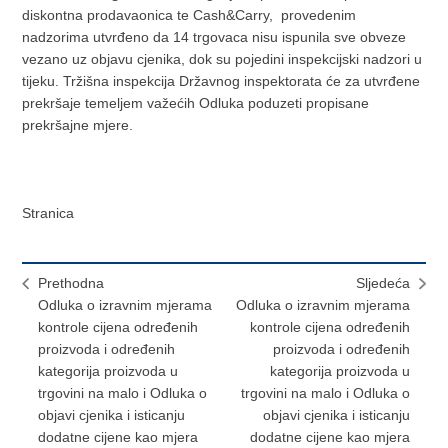
diskontna prodavaonica te Cash&Carry, provedenim
nadzorima utvrđeno da 14 trgovaca nisu ispunila sve obveze
vezano uz objavu cjenika, dok su pojedini inspekcijski nadzori u
tijeku. Tržišna inspekcija Državnog inspektorata će za utvrđene
prekršaje temeljem važećih Odluka poduzeti propisane
prekršajne mjere.
Stranica
Prethodna
Sljedeća
Odluka o izravnim mjerama
Odluka o izravnim mjerama
kontrole cijena određenih
kontrole cijena određenih
proizvoda i određenih
proizvoda i određenih
kategorija proizvoda u
kategorija proizvoda u
trgovini na malo i Odluka o
trgovini na malo i Odluka o
objavi cjenika i isticanju
objavi cjenika i isticanju
dodatne cijene kao mjera
dodatne cijene kao mjera