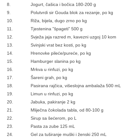
8.
Jogurt, čašica i bočica 180-200 g
9.
Polutvrdi sir Gouda blok za rezanje, po kg
10.
Riža, bijela, dugo zrno po kg
11.
Tjestenina "špageti" 500 g
12.
Svježa jaja razred m, kavezni uzgoj 10 kom
13.
Svinjski vrat bez kosti, po kg
14.
Hrenovke pileće/pureće, po kg
15.
Hamburger slanina po kg
16.
Mrkva u rinfuzi, po kg
17.
Šareni grah, po kg
18.
Pasirana rajčica, višeslojna ambalaža 500 mL
19.
Limun u rinfuzi, po kg
20.
Jabuka, pakiranje 2 kg
21.
Mliječna čokolada tabla, od 80-100 g
22.
Sirup sa šećerom, po L
23.
Pasta za zube 125 mL
24.
Gel za tuširanje muški i ženski 250 mL