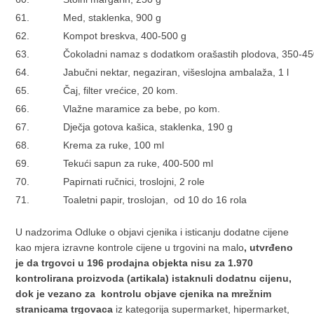
61.
Med, staklenka, 900 g
62.
Kompot breskva, 400-500 g
63.
Čokoladni namaz s dodatkom orašastih plodova, 350-45
64.
Jabučni nektar, negaziran, višeslojna ambalaža, 1 l
65.
Čaj, filter vrećice, 20 kom.
66.
Vlažne maramice za bebe, po kom.
67.
Dječja gotova kašica, staklenka, 190 g
68.
Krema za ruke, 100 ml
69.
Tekući sapun za ruke, 400-500 ml
70.
Papirnati ručnici, troslojni, 2 role
71.
Toaletni papir, troslojan, od 10 do 16 rola
U nadzorima Odluke o objavi cjenika i isticanju dodatne cijene
kao mjera izravne kontrole cijene u trgovini na malo
, utvrđeno
je da trgovci u 196 prodajna objekta nisu za 1.970
kontrolirana proizvoda (artikala) istaknuli dodatnu cijenu,
dok je vezano za kontrolu objave cjenika na mrežnim
stranicama trgovaca
iz kategorija supermarket, hipermarket,