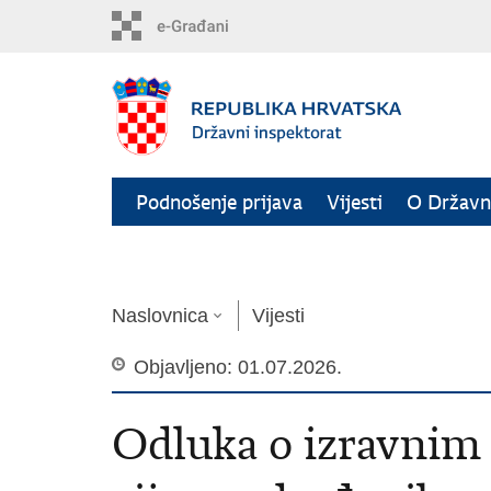
Preskoči
na
glavni
sadržaj
Podnošenje prijava
Vijesti
O Državn
Safety Gate (RAPEX)
RASFF
Naslovnica
Vijesti
Objavljeno: 01.07.2026.
Odluka o izravnim