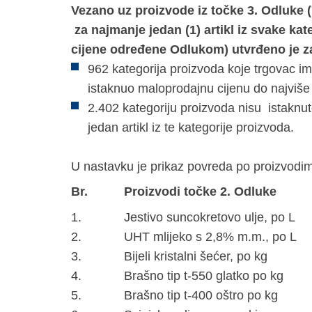
Vezano uz proizvode iz točke 3. Odluke 
za najmanje jedan (1) artikl iz svake kat
cijene određene Odlukom) utvrđeno je z
962 kategorija proizvoda koje trgovac im
istaknuo maloprodajnu cijenu do najviš
2.402 kategoriju proizvoda nisu istaknut
jedan artikl iz te kategorije proizvoda.
U nastavku je prikaz povreda po proizvodim
Br.
Proizvodi točke 2. Odluke
1.
Jestivo suncokretovo ulje, po L
2.
UHT mlijeko s 2,8% m.m., po L
3.
Bijeli kristalni šećer, po kg
4.
Brašno tip t-550 glatko po kg
5.
Brašno tip t-400 oštro po kg