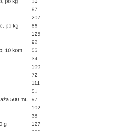
o, po kg
10
87
207
e, po kg
86
125
92
goj 10 kom
55
34
100
72
111
51
alaža 500 mL
97
102
38
0 g
127