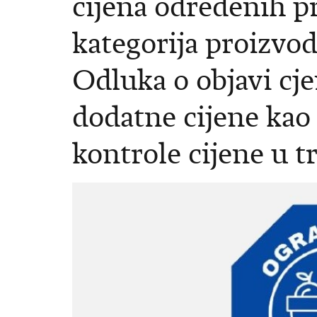
cijena određenih p
kategorija proizvod
Odluka o objavi cje
dodatne cijene kao
kontrole cijene u t