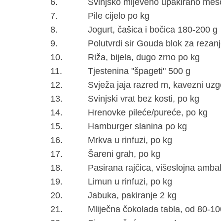
6.
Svinjsko mljeveno upakirano mes
7.
Pile cijelo po kg
8.
Jogurt, čašica i bočica 180-200 g
9.
Polutvrdi sir Gouda blok za rezanj
10.
Riža, bijela, dugo zrno po kg
11.
Tjestenina "špageti" 500 g
12.
Svježa jaja razred m, kavezni uz
13.
Svinjski vrat bez kosti, po kg
14.
Hrenovke pileće/pureće, po kg
15.
Hamburger slanina po kg
16.
Mrkva u rinfuzi, po kg
17.
Šareni grah, po kg
18.
Pasirana rajčica, višeslojna amb
19.
Limun u rinfuzi, po kg
20.
Jabuka, pakiranje 2 kg
21.
Mliječna čokolada tabla, od 80-10