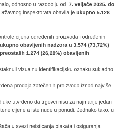
a malo, odnosno u razdoblju od
7. veljače 2025. do
a Državnog inspektorata obavila je
ukupno 5.128
trole cijena određenih proizvoda i određenih
ukupno obavljenih nadzora u 3.574 (73,72%)
preostalih 1.274 (26,28%) obavljenih
istaknuli vizualnu identifikacijsku oznaku sukladno
vrđena prodaja zatečenih proizvoda iznad najviše
dluke utvrđeno da trgovci nisu za najmanje jedan
uštene cijene a iste nude u ponudi. Jednako tako, u
ača u svezi neisticanja plakata i osiguranja