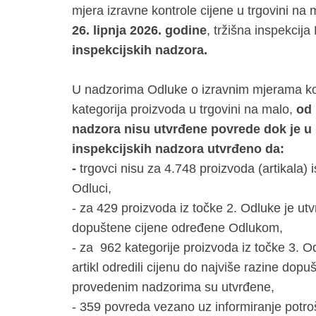
mjera izravne kontrole cijene u trgovini n
26. lipnja 2026. godine
, tržišna inspekcij
inspekcijskih nadzora.
U nadzorima Odluke o izravnim mjerama kon
kategorija proizvoda u trgovini na malo,
od 
nadzora nisu utvrđene povrede dok je u 
inspekcijskih nadzora utvrđeno da:
-
trgovci nisu za 4.748 proizvoda (artikala) 
Odluci,
- za 429 proizvoda iz točke 2. Odluke je ut
dopuštene cijene određene Odlukom,
- za 962 kategorije proizvoda iz točke 3. O
artikl odredili cijenu do najviše razine dop
provedenim nadzorima su utvrđene,
- 359 povreda vezano uz informiranje potroš