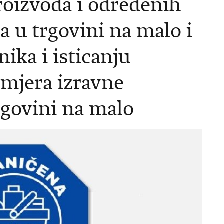
roizvoda i određenih
a u trgovini na malo i
nika i isticanju
 mjera izravne
rgovini na malo