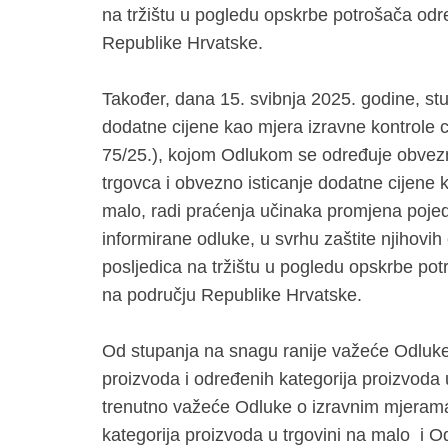
na tržištu u pogledu opskrbe potrošača odr
Republike Hrvatske.
Također, dana 15. svibnja 2025. godine, stup
dodatne cijene kao mjera izravne kontrole c
75/25.), kojom Odlukom se određuje obvez
trgovca i obvezno isticanje dodatne cijene k
malo, radi praćenja učinaka promjena pojedi
informirane odluke, u svrhu zaštite njihovih
posljedica na tržištu u pogledu opskrbe po
na području Republike Hrvatske.
Od stupanja na snagu ranije važeće Odluke
proizvoda i određenih kategorija proizvoda u
trenutno važeće Odluke o izravnim mjerama
kategorija proizvoda u trgovini na malo i Od