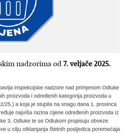
ijskim nadzorima od
7. veljače 2025.
obavlja inspekcijske nadzore nad primjenom Odluke
ih proizvoda i određenih kategorija proizvoda u
2/25.) a koja je stupila na snagu dana 1. prosinca
uje najviša razina cijene određenih proizvoda iz
točke 3. Odluke te se Odlukom propisuju obveze
ve u cilju otklanjanja štetnih posljedica poremećaja