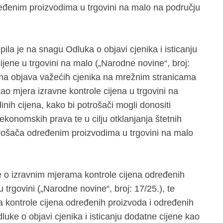
eđenim proizvodima u trgovini na malo na području
ila je na snagu Odluka o objavi cjenika i isticanju
ijene u trgovini na malo („Narodne novine“, broj:
na objava važećih cjenika na mrežnim stranicama
ao mjera izravne kontrole cijena u trgovini na
nih cijena, kako bi potrošači mogli donositi
 ekonomskih prava te u cilju otklanjanja štetnih
trošača određenim proizvodima u trgovini na malo
 o izravnim mjerama kontrole cijena određenih
 trgovini („Narodne novine“, broj: 17/25.), te
 kontrole cijena određenih proizvoda i određenih
luke o objavi cjenika i isticanju dodatne cijene kao