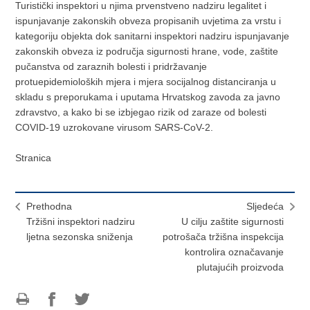
Turistički inspektori u njima prvenstveno nadziru legalitet i
ispunjavanje zakonskih obveza propisanih uvjetima za vrstu i
kategoriju objekta dok sanitarni inspektori nadziru ispunjavanje
zakonskih obveza iz područja sigurnosti hrane, vode, zaštite
pučanstva od zaraznih bolesti i pridržavanje
protuepidemioloških mjera i mjera socijalnog distanciranja u
skladu s preporukama i uputama Hrvatskog zavoda za javno
zdravstvo, a kako bi se izbjegao rizik od zaraze od bolesti
COVID-19 uzrokovane virusom SARS-CoV-2.
Stranica
Prethodna
Sljedeća
Tržišni inspektori nadziru
U cilju zaštite sigurnosti
ljetna sezonska sniženja
potrošača tržišna inspekcija
kontrolira označavanje
plutajućih proizvoda