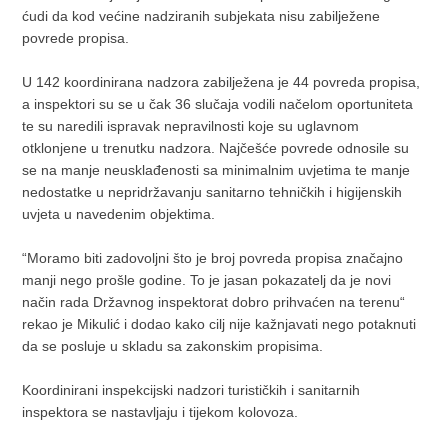
ćudi da kod većine nadziranih subjekata nisu zabilježene
povrede propisa.
U 142 koordinirana nadzora zabilježena je 44 povreda propisa,
a inspektori su se u čak 36 slučaja vodili načelom oportuniteta
te su naredili ispravak nepravilnosti koje su uglavnom
otklonjene u trenutku nadzora. Najčešće povrede odnosile su
se na manje neusklađenosti sa minimalnim uvjetima te manje
nedostatke u nepridržavanju sanitarno tehničkih i higijenskih
uvjeta u navedenim objektima.
“Moramo biti zadovoljni što je broj povreda propisa značajno
manji nego prošle godine. To je jasan pokazatelj da je novi
način rada Državnog inspektorat dobro prihvaćen na terenu“
rekao je Mikulić i dodao kako cilj nije kažnjavati nego potaknuti
da se posluje u skladu sa zakonskim propisima.
Koordinirani inspekcijski nadzori turističkih i sanitarnih
inspektora se nastavljaju i tijekom kolovoza.