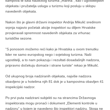
kampova te luka nautičkog turizma „marina“, kao i ugostiteljskih
objekata i pružatelja usluga u turizmu koji posluju u sklopu
navedenih objekata.
Nakon što je glavni državni inspektor Andrija Mikulić sredinom
srpnja najavio početak akcije inspektori su diljem Hrvatske
provjeravali spremnost navedenih objekata za vrhunac
turističke sezone.
“S ponosom možemo reći kako je Hrvatska u ovom trenutku
lider ne samo europskog nego i svjetskog turizma. Naši
ugostitelji, a to nam pokazuju i rezultati dosadašnjih nadzora,
pripravno dočekuju domaće i strane turiste“ rekao je Mikulić.
Od ukupnog broja nadziranih objekata, najviše nadzora
obavljeno je u hotelima njih 81 dok je u kampovima obavljen 41
inspekcijski nadzor.
Po prvi puta nadzirani subjekti su na strancima Državnoga
inspektorata mogu pronaći i dokument „Elementi kontrole u
nadzoru“ u kojem je navedeno što inspektori nadziru. Stoga ne