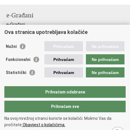
Ispiši
Podijeli
Podijeli
stranicu
na
na
e-Građani
Facebooku
Twitteru
e-Građani
Ova stranica upotrebljava kolačiće
Pristup informacijama
Pravo na pristup informacijama
Nužni
Prihvaćam
Ne prihvaćam
Javna nabava
Pristup otvorenim podacima ministarstva
Funkcionalni
Prihvaćam
Ne prihvaćam
Važne poveznice
Statistički
Prihvaćam
Ne prihvaćam
Vlada RH
Pučka pravobraniteljica
Prihvaćam odabrane
Državna škola za javnu upravu
Prihvaćam sve
Povratak na vrh
Na ovoj mrežnoj stranci koriste se kolačići. Molimo Vas da
Copyright © 2026 Državni inspektorat.
Uvjeti korištenja
.
Izjava o
pročitate
Obavijest o kolačićima.
pristupačnosti
.