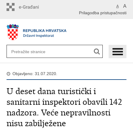
Preskoči
A
A
na
Prilagodba pristupačnosti
glavni
sadržaj
Objavljeno: 31.07.2020.
U deset dana turistički i
sanitarni inspektori obavili 142
nadzora. Veće nepravilnosti
nisu zabilježene