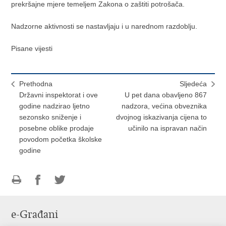
prekršajne mjere temeljem Zakona o zaštiti potrošača.
Nadzorne aktivnosti se nastavljaju i u narednom razdoblju.
Pisane vijesti
Prethodna
Sljedeća
Državni inspektorat i ove
U pet dana obavljeno 867
godine nadzirao ljetno
nadzora, većina obveznika
sezonsko sniženje i
dvojnog iskazivanja cijena to
posebne oblike prodaje
učinilo na ispravan način
povodom početka školske
godine
Ispiši
Podijeli
Podijeli
stranicu
na
na
e-Građani
Facebooku
Twitteru