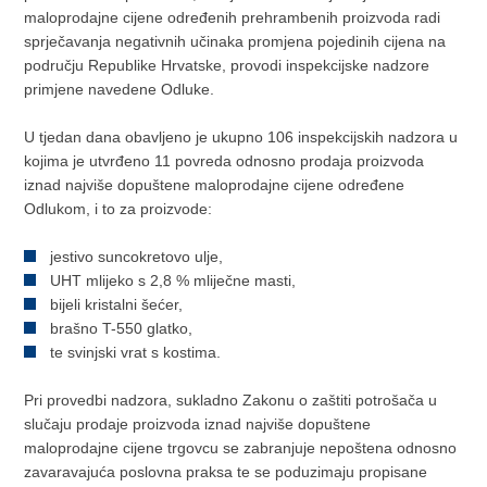
maloprodajne cijene određenih prehrambenih proizvoda radi
sprječavanja negativnih učinaka promjena pojedinih cijena na
području Republike Hrvatske, provodi inspekcijske nadzore
primjene navedene Odluke.
U tjedan dana obavljeno je ukupno 106 inspekcijskih nadzora u
kojima je utvrđeno 11 povreda odnosno prodaja proizvoda
iznad najviše dopuštene maloprodajne cijene određene
Odlukom, i to za proizvode:
jestivo suncokretovo ulje,
UHT mlijeko s 2,8 % mliječne masti,
bijeli kristalni šećer,
brašno T-550 glatko,
te svinjski vrat s kostima.
Pri provedbi nadzora, sukladno Zakonu o zaštiti potrošača u
slučaju prodaje proizvoda iznad najviše dopuštene
maloprodajne cijene trgovcu se zabranjuje nepoštena odnosno
zavaravajuća poslovna praksa te se poduzimaju propisane