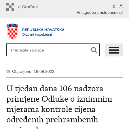
Preskoči
A
A
na
Prilagodba pristupačnosti
glavni
sadržaj
Objavljeno: 16.09.2022.
U tjedan dana 106 nadzora
primjene Odluke o iznimnim
mjerama kontrole cijena
određenih prehrambenih