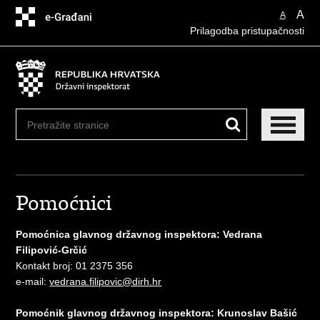
Preskoči
A
A
na
Prilagodba pristupačnosti
glavni
sadržaj
Pomoćnici
Pomoćnica glavnog državnog inspektora: Vedrana
Filipović-Grčić
Kontakt broj: 01 2375 356
e-mail:
vedrana.filipovic@dirh.hr
Pomoćnik glavnog državnog inspektora: Krunoslav Bašić