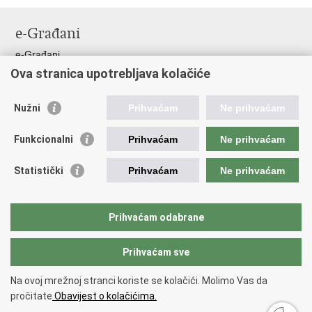
Ispiši
Podijeli
Podijeli
stranicu
na
na
e-Građani
Facebooku
Twitteru
e-Građani
Ova stranica upotrebljava kolačiće
Pristup informacijama
Pravo na pristup informacijama
Nužni
Prihvaćam
Ne prihvaćam
Javna nabava
Pristup otvorenim podacima ministarstva
Funkcionalni
Prihvaćam
Ne prihvaćam
Važne poveznice
Statistički
Prihvaćam
Ne prihvaćam
Vlada RH
Pučka pravobraniteljica
Prihvaćam odabrane
Državna škola za javnu upravu
Prihvaćam sve
Povratak na vrh
Na ovoj mrežnoj stranci koriste se kolačići. Molimo Vas da
Copyright © 2026 Državni inspektorat.
Uvjeti korištenja
.
Izjava o
pročitate
Obavijest o kolačićima.
pristupačnosti
.