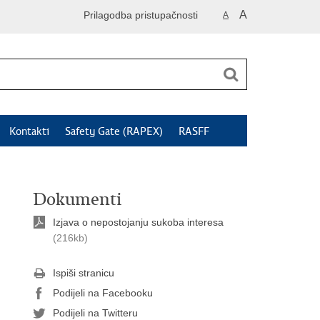
A
Prilagodba pristupačnosti
A
Kontakti
Safety Gate (RAPEX)
RASFF
Dokumenti
Izjava o nepostojanju sukoba interesa
(216kb)
Ispiši stranicu
Podijeli na Facebooku
Podijeli na Twitteru