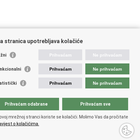
a stranica upotrebljava kolačiće
žni
Prihvaćam
Ne prihvaćam
nkcionalni
Prihvaćam
Ne prihvaćam
atistički
Prihvaćam
Ne prihvaćam
ažne poveznice
Prihvaćam odabrane
Prihvaćam sve
ada RH
ka pravobraniteljica
ovoj mrežnoj stranci koriste se kolačići. Molimo Vas da pročitate
avna škola za javnu upravu
vijest o kolačićima.