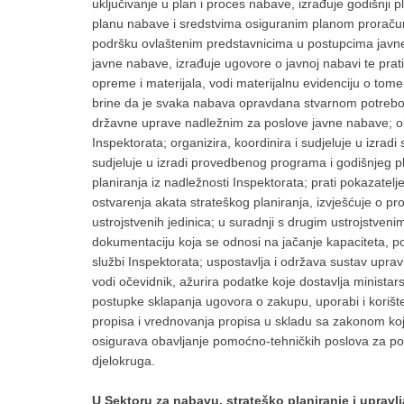
uključivanje u plan i proces nabave, izrađuje godišnji
planu nabave i sredstvima osiguranim planom proračun
podršku ovlaštenim predstavnicima u postupcima javne
javne nabave, izrađuje ugovore o javnoj nabavi te prati
opreme i materijala, vodi materijalnu evidenciju o tom
brine da je svaka nabava opravdana stvarnom potrebo
državne uprave nadležnim za poslove javne nabave; oba
Inspektorata; organizira, koordinira i sudjeluje u izradi
sudjeluje u izradi provedbenog programa i godišnjeg pla
planiranja iz nadležnosti Inspektorata; prati pokazatel
ostvarenja akata strateškog planiranja, izvješćuje o pro
ustrojstvenih jedinica; u suradnji s drugim ustrojstve
dokumentaciju koja se odnosi na jačanje kapaciteta, po
službi Inspektorata; uspostavlja i održava sustav upra
vodi očevidnik, ažurira podatke koje dostavlja minist
postupke sklapanja ugovora o zakupu, uporabi i korišt
propisa i vrednovanja propisa u skladu sa zakonom kojim
osigurava obavljanje pomoćno-tehničkih poslova za pot
djelokruga.
U Sektoru za nabavu, strateško planiranje i upravl