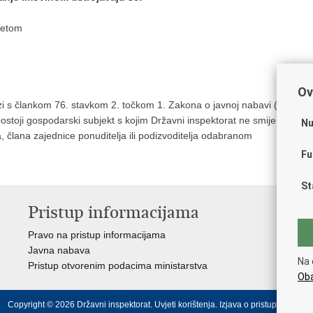
itetom
Ov
zi s člankom 76. stavkom 2. točkom 1. Zakona o javnoj nabavi (
ostoji gospodarski subjekt s kojim Državni inspektorat ne smije
Nu
a, člana zajednice ponuditelja ili podizvoditelja odabranom
Fu
St
Pristup informacijama
V
Pravo na pristup informacijama
Vl
Javna nabava
Puč
Na 
Pristup otvorenim podacima ministarstva
Drž
Oba
Copyright © 2026 Državni inspektorat.
Uvjeti korištenja
.
Izjava o pristupačnosti
.