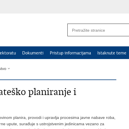
ektoratu
Dokumenti
Pristup informacijama
Istaknute teme
stvo
ateško planiranje i
movinom planira, provodi i upravlja procesima javne nabave roba,
erne upute, surađuje s ustrojstvenim jedinicama vezano za