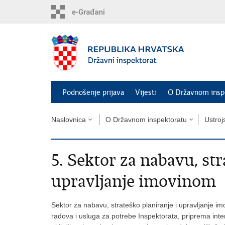
Preskoči
na
glavni
sadržaj
Podnošenje prijava
Vijesti
O Državnom insp
Naslovnica
O Državnom inspektoratu
Ustroj
5. Sektor za nabavu, str
upravljanje imovinom
Sektor za nabavu, strateško planiranje i upravljanje i
radova i usluga za potrebe Inspektorata, priprema int