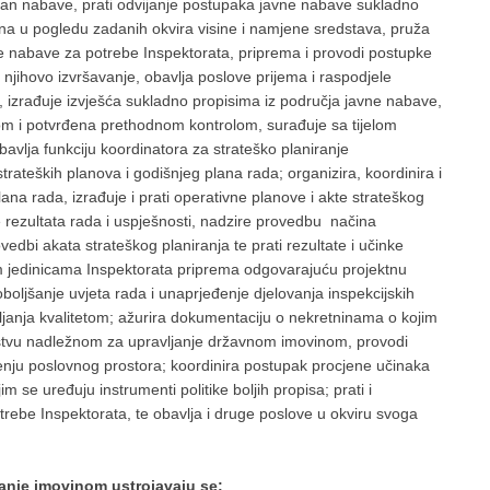
 plan nabave, prati odvijanje postupaka javne nabave sukladno
a u pogledu zadanih okvira visine i namjene sredstava, pruža
 nabave za potrebe Inspektorata, priprema i provodi postupke
 njihovo izvršavanje, obavlja poslove prijema i raspodjele
e, izrađuje izvješća sukladno propisima iz područja javne nabave,
m i potvrđena prethodnom kontrolom, surađuje sa tijelom
vlja funkciju koordinatora za strateško planiranje
 strateških planova i godišnjeg plana rada; organizira, koordinira i
na rada, izrađuje i prati operativne planove i akte strateškog
je rezultata rada i uspješnosti, nadzire provedbu načina
vedbi akata strateškog planiranja te prati rezultate i učinke
nim jedinicama Inspektorata priprema odgovarajuću projektnu
boljšanje uvjeta rada i unaprjeđenje djelovanja inspekcijskih
vljanja kvalitetom; ažurira dokumentaciju o nekretninama o kojim
arstvu nadležnom za upravljanje državnom imovinom, provodi
enju poslovnog prostora; koordinira postupak procjene učinaka
 se uređuju instrumenti politike boljih propisa; prati i
rebe Inspektorata, te obavlja i druge poslove u okviru svoga
janje imovinom ustrojavaju se: