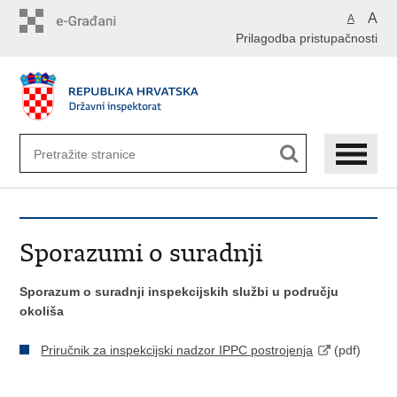
Preskoči
A
A
na
Prilagodba pristupačnosti
glavni
sadržaj
Sporazumi o suradnji
Sporazum o suradnji inspekcijskih službi u području
okoliša
Priručnik za inspekcijski nadzor IPPC postrojenja
(pdf)