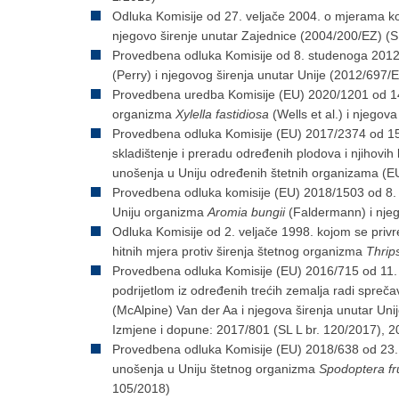
Odluka Komisije od 27. veljače 2004. o mjerama k
njegovo širenje unutar Zajednice (2004/200/EZ) (S
Provedbena odluka Komisije od 8. studenoga 2012
(Perry) i njegovog širenja unutar Unije (2012/697/
Provedbena uredba Komisije (EU) 2020/1201 оd 14
organizma
Xylella fastidiosa
(Wells et al.) i njegov
Provedbena odluka Komisije (EU) 2017/2374 od 15. 
skladištenje i preradu određenih plodova i njihovih 
unošenja u Uniju određenih štetnih organizama (E
Provedbena odluka komisije (EU) 2018/1503 оd 8. 
Uniju organizma
Aromia bungii
(Faldermann) i njeg
Odluka Komisije od 2. veljače 1998. kojom se pri
hitnih mjera protiv širenja štetnog organizma
Thrip
Provedbena odluka Komisije (EU) 2016/715 od 11. 
podrijetlom iz određenih trećih zemalja radi spre
(McAlpine) Van der Aa i njegova širenja unutar Unij
Izmjene i dopune: 2017/801 (SL L br. 120/2017), 20
Provedbena odluka Komisije (EU) 2018/638 od 23. t
unošenja u Uniju štetnog organizma
Spodoptera f
105/2018)