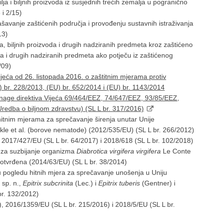
ja i biljnih proizvoda iz susjednih trećih zemalja u pogranično
i 2/15)
lašavanje zaštićenih područja i provođenju sustavnih istraživanja
13)
a, biljnih proizvoda i drugih nadziranih predmeta kroz zaštićeno
oda i drugih nadziranih predmeta ako potječu iz zaštićenog
/09)
eća od 26. listopada 2016. o zaštitnim mjerama protiv
) br. 228/2013, (EU) br. 652/2014 i (EU) br. 1143/2014
 snage direktiva Vijeća 69/464/EEZ, 74/647/EEZ, 93/85/EEZ,
redba o biljnom zdravstvu) (SL L br. 317/2016)
itnim mjerama za sprečavanje širenja unutar Unije
ckle et al. (borove nematode) (2012/535/EU) (SL L br. 266/2012)
 2017/427/EU (SL L br. 64/2017) i 2018/618 (SL L br. 102/2018)
 za suzbijanje organizma
Diabrotica virgifera virgifera
Le Conte
potvrđena (2014/63/EU) (SL L br. 38/2014)
 pogledu hitnih mjera za sprečavanje unošenja u Uniju
a
sp. n.,
Epitrix subcrinita
(Lec.) i
Epitrix tuberis
(Gentner) i
br. 132/2012)
, 2016/1359/EU (SL L br. 215/2016) i 2018/5/EU (SL L br.