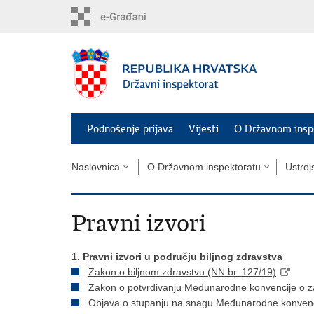
Preskoči
na
glavni
sadržaj
Podnošenje prijava
Vijesti
O Državnom insp
Naslovnica
O Državnom inspektoratu
Ustroj
Pravni izvori
1. Pravni izvori u području biljnog zdravstva
Zakon o biljnom zdravstvu (NN br. 127/19)
Zakon o potvrđivanju Međunarodne konvencije o zaš
Objava o stupanju na snagu Međunarodne konvencije