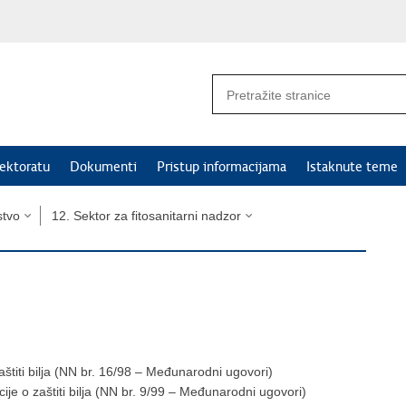
ektoratu
Dokumenti
Pristup informacijama
Istaknute teme
stvo
12. Sektor za fitosanitarni nadzor
titi bilja (NN br. 16/98 – Međunarodni ugovori)
 o zaštiti bilja (NN br. 9/99 – Međunarodni ugovori)