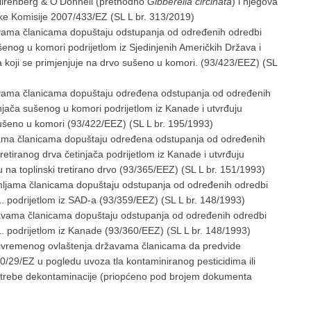
irenberg & O’Donnell (prethodno
Gibberella circinata
) i njegova
luke Komisije 2007/433/EZ (SL L br. 313/2019)
avama članicama dopuštaju odstupanja od određenih odredbi
šenog u komori podrijetlom iz Sjedinjenih Američkih Država i
a koji se primjenjuje na drvo sušeno u komori. (93/423/EEZ) (SL
žavama članicama dopuštaju određena odstupanja od određenih
njača sušenog u komori podrijetlom iz Kanade i utvrđuju
sušeno u komori (93/422/EEZ) (SL L br. 195/1993)
vama članicama dopuštaju određena odstupanja od određenih
retiranog drva četinjača podrijetlom iz Kanade i utvrđuju
u na toplinski tretirano drvo (93/365/EEZ) (SL L br. 151/1993)
mljama članicama dopuštaju odstupanja od određenih odredbi
. podrijetlom iz SAD-a (93/359/EEZ) (SL L br. 148/1993)
žavama članicama dopuštaju odstupanja od određenih odredbi
. podrijetlom iz Kanade (93/360/EEZ) (SL L br. 148/1993)
privremenog ovlaštenja državama članicama da predvide
0/29/EZ u pogledu uvoza tla kontaminiranog pesticidima ili
otrebe dekontaminacije (priopćeno pod brojem dokumenta