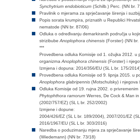
Synchytrium endobioticum
(Schilb.) Perc. (NN br. 
Pravilnik o mjerama za sprječavanje širenja i suzbi
Popis sorata krumpira, priznatih u Republici Hrvats
nematode (NN br. 87/06)
Odluka o određivanju demarkiranih područja u kojim
strizibube
Anoplophora chinensis
(Forster) (NN br.
***
Provedbena odluka Komisije od 1. ožujka 2012. u p
organizma
Anoplophora chinensis
(Forster) i njego
Izmjena i dopuna: 2014/356/EU (SL L br. 175/2014
Provedbena odluka Komisije od 9. lipnja 2015. u 
Anoplophora glabripennis
(Motschulsky) i njegova 
Odluka Komisije od 19. rujna 2002. o privremenim 
Phytophthora ramorum
Werres, De Cock & Man in ’t
(2002/757/EZ) (SL L br. 252/2002)
Izmjene i dopune:
2004/426/EZ (SL L br. 189/2004), 2007/201/EZ (SL 
2016/1967/EU (SL L br. 303/2016)
Naredba o poduzimanju mjera za sprječavanje šir
(Wiedemann) (NN br. 73/18)