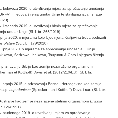
 kolovoza 2020. o utvrđivanju mjera za sprečavanje unošenja
BRFV) i njegova širenja unutar Unije te stavljanju izvan snage
2020)
listopada 2019. o utvrđivanju hitnih mjera za sprečavanje
enja unutar Unije (SL L br. 265/2019)
pnja 2020. o mjerama koje Ujedinjena Kraljevina treba poduzeti
is platani
(SL L br. 179/2020)
lipnja 2020. o mjerama za sprečavanje unošenja u Uniju
kikawa, Serizawa, Ichikawa, Tsuyumu & Goto i njegova širenja
o priznavanju Srbije kao zemlje nezaražene organizmom
kerman et Kotthoff) Davis et al. (2012/219/EU) (SL L br.
 srpnja 2015. o priznavanju Bosne i Hercegovine kao zemlje
s
ssp.
sepedonicus
(Spieckerman i Kotthoff) Davis i sur. (SL L br.
u Australije kao zemlje nezaražene štetnim organizmom
Erwinia
br. 126/1991)
. studenoga 2019. o utvrđivanju mjera za sprečavanje