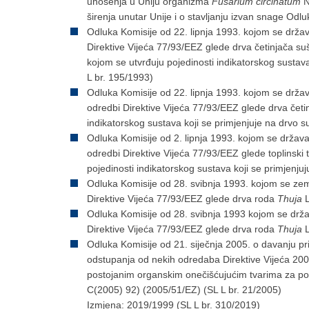
unošenja u Uniju organizma
Fusarium circinatum
N
širenja unutar Unije i o stavljanju izvan snage Od
Odluka Komisije od 22. lipnja 1993. kojom se drž
Direktive Vijeća 77/93/EEZ glede drva četinjača su
kojom se utvrđuju pojedinosti indikatorskog sustav
L br. 195/1993)
Odluka Komisije od 22. lipnja 1993. kojom se dr
odredbi Direktive Vijeća 77/93/EEZ glede drva četi
indikatorskog sustava koji se primjenjuje na drvo 
Odluka Komisije od 2. lipnja 1993. kojom se drža
odredbi Direktive Vijeća 77/93/EEZ glede toplinski t
pojedinosti indikatorskog sustava koji se primjenjuj
Odluka Komisije od 28. svibnja 1993. kojom se ze
Direktive Vijeća 77/93/EEZ glede drva roda
Thuja
L
Odluka Komisije od 28. svibnja 1993 kojom se dr
Direktive Vijeća 77/93/EEZ glede drva roda
Thuja
L
Odluka Komisije od 21. siječnja 2005. o davanju 
odstupanja od nekih odredaba Direktive Vijeća 200
postojanim organskim onečišćujućim tvarima za p
C(2005) 92) (2005/51/EZ) (SL L br. 21/2005)
Izmjena: 2019/1999 (SL L br. 310/2019)