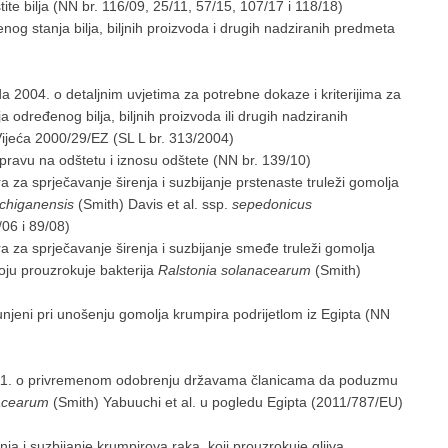
te bilja (NN br. 116/09, 25/11, 57/15, 107/17 i 118/18)
nog stanja bilja, biljnih proizvoda i drugih nadziranih predmeta
a 2004. o detaljnim uvjetima za potrebne dokaze i kriterijima za
a određenog bilja, biljnih proizvoda ili drugih nadziranih
 Vijeća 2000/29/EZ (SL L br. 313/2004)
o pravu na odštetu i iznosu odštete (NN br. 139/10)
a za sprječavanje širenja i suzbijanje prstenaste truleži gomolja
ichiganensis
(Smith) Davis et al. ssp.
sepedonicus
/06 i 89/08)
ra za sprječavanje širenja i suzbijanje smeđe truleži gomolja
koju prouzrokuje bakterija
Ralstonia solanacearum
(Smith)
punjeni pri unošenju gomolja krumpira podrijetlom iz Egipta (NN
11. o privremenom odobrenju državama članicama da poduzmu
nacearum
(Smith) Yabuuchi et al. u pogledu Egipta (2011/787/EU)
a i suzbijanje krumpirova raka, koji prouzrokuje gljiva