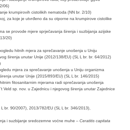
72/06)
janje krumpirovih cistolikih nematoda (NN br. 2/10)
koj, za koje je utvrđeno da su otporne na krumpirove cistolike
a se provode mjere sprječavanja širenja i suzbijanja azijske
 13/20)
ogledu hitnih mjera za sprečavanje unošenja u Uniju
vog širenja unutar Unije (2012/138/EU) (SL L br. br. 64/2012)
)
pogledu mjera za sprečavanje unošenja u Uniju organizma
širenja unutar Unije (2015/893/EU) (SL L br. 146/2015)
hitnim fitosanitarnim mjerama radi sprečavanja unošenja
 Veld sp. nov. u Zajednicu i njegovog širenja unutar Zajednice
L br. 90/2007), 2013/782/EU (SL L br. 346/2013),
enja i suzbijanje sredozemne voćne muhe –
Ceratitis capitata