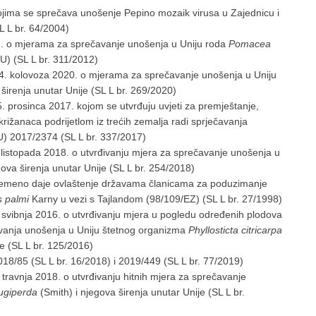
ojima se sprečava unošenje Pepino mozaik virusa u Zajednicu i
L L br. 64/2004)
. o mjerama za sprečavanje unošenja u Uniju roda
Pomacea
EU) (SL L br. 311/2012)
. kolovoza 2020. o mjerama za sprečavanje unošenja u Uniju
a širenja unutar Unije (SL L br. 269/2020)
prosinca 2017. kojom se utvrđuju uvjeti za premještanje,
križanaca podrijetlom iz trećih zemalja radi sprječavanja
U) 2017/2374 (SL L br. 337/2017)
listopada 2018. o utvrđivanju mjera za sprečavanje unošenja u
ova širenja unutar Unije (SL L br. 254/2018)
vremeno daje ovlaštenje državama članicama za poduzimanje
s palmi
Karny u vezi s Tajlandom (98/109/EZ) (SL L br. 27/1998)
svibnja 2016. o utvrđivanju mjera u pogledu određenih plodova
čavanja unošenja u Uniju štetnog organizma
Phyllosticta citricarpa
e (SL L br. 125/2016)
18/85 (SL L br. 16/2018) i 2019/449 (SL L br. 77/2019)
ravnja 2018. o utvrđivanju hitnih mjera za sprečavanje
rugiperda
(Smith) i njegova širenja unutar Unije (SL L br.