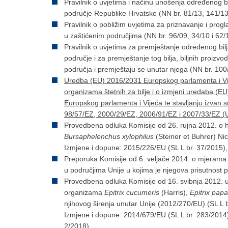
Pravilnik o uvjetima i načinu unošenja određenog bil
područje Republike Hrvatske (NN br. 81/13, 141/13 
Pravilnik o pobližim uvjetima za priznavanje i prog
u zaštićenim područjima (NN br. 96/09, 34/10 i 62/
Pravilnik o uvjetima za premještanje određenog bilj
područje i za premještanje tog bilja, biljnih proizv
područja i premještaju se unutar njega (NN br. 100
Uredba (EU) 2016/2031 Europskog parlamenta i Vij
organizama štetnih za bilje i o izmjeni uredaba (EU
Europskog parlamenta i Vijeća te stavljanju izvan
98/57/EZ, 2000/29/EZ, 2006/91/EZ i 2007/33/EZ (U
Provedbena odluka Komisije od 26. rujna 2012. o h
Bursaphelenchus xylophilus
(Steiner et Buhrer) Ni
Izmjene i dopune: 2015/226/EU (SL L br. 37/2015),
Preporuka Komisije od 6. veljače 2014. o mjerama
u područjima Unije u kojima je njegova prisutnost 
Provedbena odluka Komisije od 16. svibnja 2012. u
organizama
Epitrix cucumeris
(Harris),
Epitrix pap
njihovog širenja unutar Unije (2012/270/EU) (SL L 
Izmjene i dopune: 2014/679/EU (SL L br. 283/2014)
2/2018)