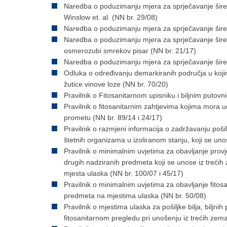
Naredba o poduzimanju mjera za sprječavanje širenj
Winslow et. al. (NN br. 29/08)
Naredba o poduzimanju mjera za sprječavanje širenja
Naredba o poduzimanju mjera za sprječavanje šire
osmerozubi smrekov pisar (NN br. 21/17)
Naredba o poduzimanju mjera za sprječavanje širenj
Odluka o određivanju demarkiranih područja u kojim
žutice vinove loze (NN br. 70/20)
Pravilnik o Fitosanitarnom upisniku i biljnim putov
Pravilnik o fitosanitarnim zahtjevima kojima mora 
prometu (NN br. 89/14 i 24/17)
Pravilnik o razmjeni informacija o zadržavanju pošilj
štetnih organizama u izoliranom stanju, koji se uno
Pravilnik o minimalnim uvjetima za obavljanje provjer
drugih nadziranih predmeta koji se unose iz trećih 
mjesta ulaska (NN br. 100/07 i 45/17)
Pravilnik o minimalnim uvjetima za obavljanje fitosan
predmeta na mjestima ulaska (NN br. 50/08)
Pravilnik o mjestima ulaska za pošiljke bilja, biljni
fitosanitarnom pregledu pri unošenju iz trećih zema