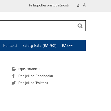
A
Prilagodba pristupačnosti
A
Kontakti
Safety Gate (RAPEX)
RASFF
Ispiši stranicu
Podijeli na Facebooku
Podijeli na Twitteru