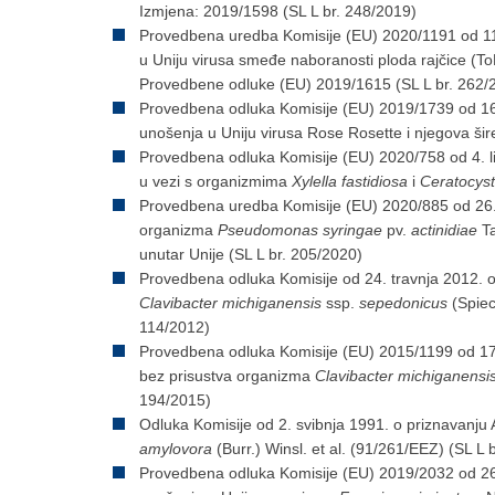
Izmjena: 2019/1598 (SL L br. 248/2019)
Provedbena uredba Komisije (EU) 2020/1191 оd 11.
u Uniju virusa smeđe naboranosti ploda rajčice (To
Provedbene odluke (EU) 2019/1615 (SL L br. 262/
Provedbena odluka Komisije (EU) 2019/1739 оd 16. 
unošenja u Uniju virusa Rose Rosette i njegova šir
Provedbena odluka Komisije (EU) 2020/758 оd 4. li
u vezi s organizmima
Xylella fastidiosa
i
Ceratocyst
Provedbena uredba Komisije (EU) 2020/885 оd 26. 
organizma
Pseudomonas syringae
pv.
actinidiae
Ta
unutar Unije (SL L br. 205/2020)
Provedbena odluka Komisije od 24. travnja 2012. 
Clavibacter michiganensis
ssp.
sepedonicus
(Spiec
114/2012)
Provedbena odluka Komisije (EU) 2015/1199 od 17.
bez prisustva organizma
Clavibacter michiganensi
194/2015)
Odluka Komisije od 2. svibnja 1991. o priznavanj
amylovora
(Burr.) Winsl. et al. (91/261/EEZ) (SL L 
Provedbena odluka Komisije (EU) 2019/2032 оd 26