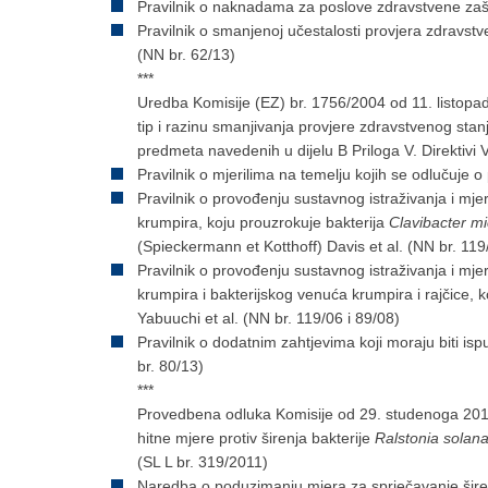
Pravilnik o naknadama za poslove zdravstvene zašti
Pravilnik o smanjenoj učestalosti provjera zdravstve
(NN br. 62/13)
***
Uredba Komisije (EZ) br. 1756/2004 od 11. listopad
tip i razinu smanjivanja provjere zdravstvenog stanj
predmeta navedenih u dijelu B Priloga V. Direktivi
Pravilnik o mjerilima na temelju kojih se odlučuje 
Pravilnik o provođenju sustavnog istraživanja i mjer
krumpira, koju prouzrokuje bakterija
Clavibacter m
(Spieckermann et Kotthoff) Davis et al. (NN br. 119
Pravilnik o provođenju sustavnog istraživanja i mje
krumpira i bakterijskog venuća krumpira i rajčice, 
Yabuuchi et al. (NN br. 119/06 i 89/08)
Pravilnik o dodatnim zahtjevima koji moraju biti is
br. 80/13)
***
Provedbena odluka Komisije od 29. studenoga 20
hitne mjere protiv širenja bakterije
Ralstonia sola
(SL L br. 319/2011)
Naredba o poduzimanju mjera za sprječavanje širenj