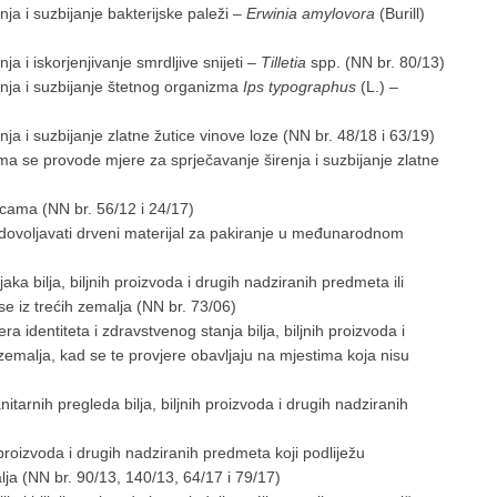
a i suzbijanje bakterijske paleži –
Erwinia amylovora
(Burill)
 i iskorjenjivanje smrdljive snijeti –
Tilletia
spp. (NN br. 80/13)
nja i suzbijanje štetnog organizma
Ips typographus
(L.) –
a i suzbijanje zlatne žutice vinove loze (NN br. 48/18 i 63/19)
a se provode mjere za sprječavanje širenja i suzbijanje zlatne
nicama (NN br. 56/12 i 24/17)
udovoljavati drveni materijal za pakiranje u međunarodnom
aka bilja, biljnih proizvoda i drugih nadziranih predmeta ili
se iz trećih zemalja (NN br. 73/06)
a identiteta i zdravstvenog stanja bilja, biljnih proizvoda i
zemalja, kad se te provjere obavljaju na mjestima koja nisu
itarnih pregleda bilja, biljnih proizvoda i drugih nadziranih
h proizvoda i drugih nadziranih predmeta koji podliježu
lja (NN br. 90/13, 140/13, 64/17 i 79/17)