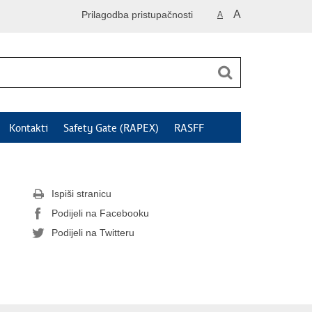
A
Prilagodba pristupačnosti
A
Kontakti
Safety Gate (RAPEX)
RASFF
Ispiši stranicu
Podijeli na Facebooku
Podijeli na Twitteru