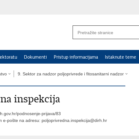
ektoratu
Dokumenti
Pristup informacijama
Istaknute teme
stvo
9. Sektor za nadzor poljoprivrede i fitosanitarni nadzor
na inspekcija
irh.gov.hr/podnosenje-prijava/83
em e-pošte na adresu:
poljoprivredna.inspekcija@dirh.hr