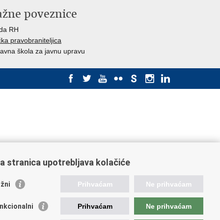
ažne poveznice
ada RH
ka pravobraniteljica
avna škola za javnu upravu
a stranica upotrebljava kolačiće
žni
Prihvaćam
Ne prihvaćam
nkcionalni
Prihvaćam
Ne prihvaćam