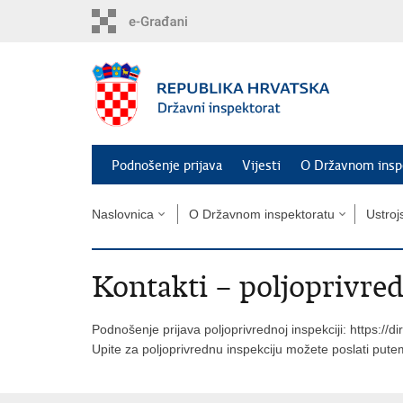
Preskoči
na
glavni
sadržaj
Podnošenje prijava
Vijesti
O Državnom insp
Naslovnica
O Državnom inspektoratu
Ustroj
Kontakti – poljoprivred
Podnošenje prijava poljoprivrednoj inspekciji:
https://d
Upite za poljoprivrednu inspekciju možete poslati put