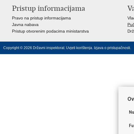
Pristup informacijama
V
Pravo na pristup informacijama
Vl
Javna nabava
Puč
Pristup otvorenim podacima ministarstva
Drž
Copyright © 2026 Državni inspektorat.
Uvjeti korištenja
.
Izjava o pristupačnosti
.
Ov
Nu
Fu