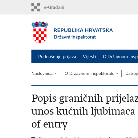
Preskoči
na
glavni
sadržaj
Podnošenje prijava
Vijesti
O Državnom insp
Naslovnica
O Državnom inspektoratu
Ustroj
Popis graničnih prijela
unos kućnih ljubimaca 
of entry