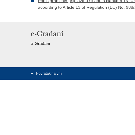
Popis graničnih prijelaza u skladu s člankom 13. Ure
acoording to Article 13 of Regulation (EC) No. 988
e-Građani
e-Građani
Povratak na vrh