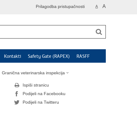
A
Prilagodba pristupačnosti
A
Kontakti
Safety Gate (RAPEX)
RASFF
Granična veterinarska inspekcija
Ispiši stranicu
Podijeli na Facebooku
Podijeli na Twitteru