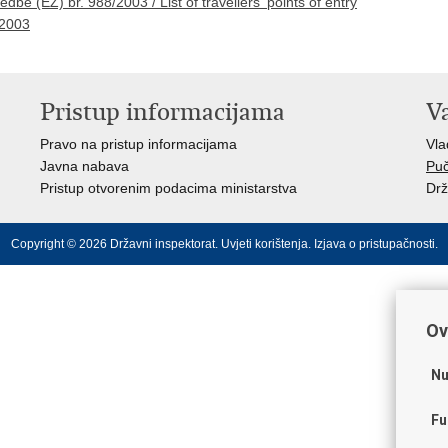
dbe (EZ) br. 988/2003 / List of travellers' points of entry
/2003
Pristup informacijama
V
Pravo na pristup informacijama
Vl
Javna nabava
Puč
Pristup otvorenim podacima ministarstva
Drž
Copyright © 2026 Državni inspektorat.
Uvjeti korištenja
.
Izjava o pristupačnosti
.
Ov
Nu
Fu