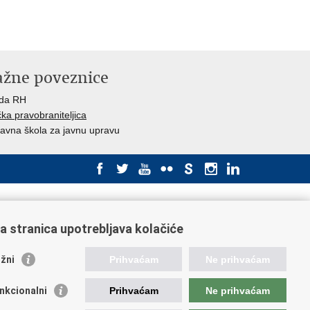
ažne poveznice
ada RH
ka pravobraniteljica
avna škola za javnu upravu
a stranica upotrebljava kolačiće
žni
Prihvaćam
Ne prihvaćam
nkcionalni
Prihvaćam
Ne prihvaćam